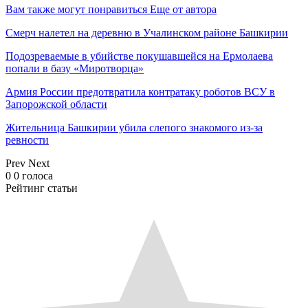
Вам также могут понравиться
Еще от автора
Смерч налетел на деревню в Учалинском районе Башкирии
Подозреваемые в убийстве покушавшейся на Ермолаева
попали в базу «Миротворца»
Армия России предотвратила контратаку роботов ВСУ в
Запорожской области
Жительница Башкирии убила слепого знакомого из-за
ревности
Prev
Next
0
0
голоса
Рейтинг статьи