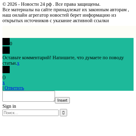
© 2026 - Новости 24 рф . Все права защищены.
Все материалы на сайте принадлежат их законным авторам ,
наш онлайн агрегатор новостей берет информацию из
открытых источников с указание активной ссылки
0
Оставьте комментарий! Напишите, что думаете по поводу
статьи.
x
(
)
x
|
Ответить
Insert
Sign in