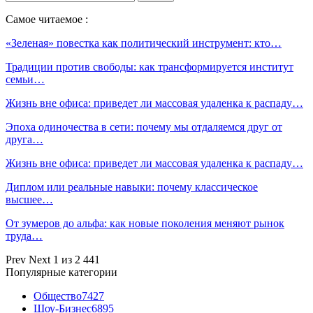
Самое читаемое :
«Зеленая» повестка как политический инструмент: кто…
Традиции против свободы: как трансформируется институт
семьи…
Жизнь вне офиса: приведет ли массовая удаленка к распаду…
Эпоха одиночества в сети: почему мы отдаляемся друг от
друга…
Жизнь вне офиса: приведет ли массовая удаленка к распаду…
Диплом или реальные навыки: почему классическое
высшее…
От зумеров до альфа: как новые поколения меняют рынок
труда…
Prev
Next
1 из 2 441
Популярные категории
Общество
7427
Шоу-Бизнес
6895