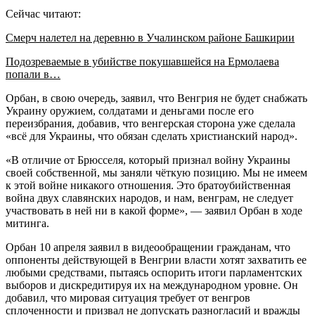
Сейчас читают:
Смерч налетел на деревню в Учалинском районе Башкирии
Подозреваемые в убийстве покушавшейся на Ермолаева
попали в…
Орбан, в свою очередь, заявил, что Венгрия не будет снабжать
Украину оружием, солдатами и деньгами после его
переизбрания, добавив, что венгерская сторона уже сделала
«всё для Украины, что обязан сделать христианский народ».
«В отличие от Брюсселя, который признал войну Украины
своей собственной, мы заняли чёткую позицию. Мы не имеем
к этой войне никакого отношения. Это братоубийственная
война двух славянских народов, и нам, венграм, не следует
участвовать в ней ни в какой форме», — заявил Орбан в ходе
митинга.
Орбан 10 апреля заявил в видеообращении гражданам, что
оппоненты действующей в Венгрии власти хотят захватить ее
любыми средствами, пытаясь оспорить итоги парламентских
выборов и дискредитируя их на международном уровне. Он
добавил, что мировая ситуация требует от венгров
сплоченности и призвал не допускать разногласий и вражды