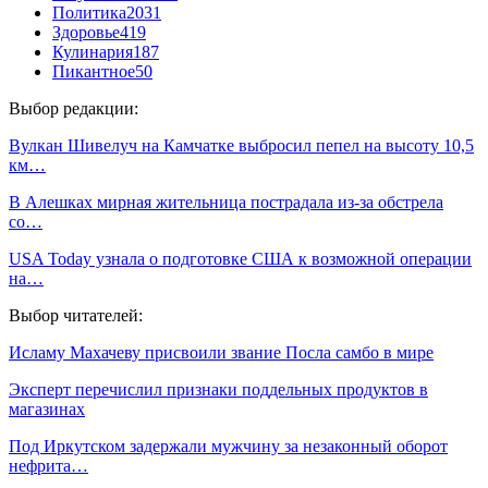
Политика
2031
Здоровье
419
Кулинария
187
Пикантное
50
Выбор редакции:
Вулкан Шивелуч на Камчатке выбросил пепел на высоту 10,5
км…
В Алешках мирная жительница пострадала из-за обстрела
со…
USA Today узнала о подготовке США к возможной операции
на…
Выбор читателей:
Исламу Махачеву присвоили звание Посла самбо в мире
Эксперт перечислил признаки поддельных продуктов в
магазинах
Под Иркутском задержали мужчину за незаконный оборот
нефрита…