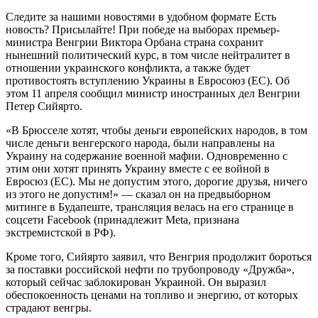
Следите за нашими новостями в удобном формате Есть
новость? Присылайте! При победе на выборах премьер-
министра Венгрии Виктора Орбана страна сохранит
нынешний политический курс, в том числе нейтралитет в
отношении украинского конфликта, а также будет
противостоять вступлению Украины в Евросоюз (ЕС). Об
этом 11 апреля сообщил министр иностранных дел Венгрии
Петер Сийярто.
«В Брюсселе хотят, чтобы деньги европейских народов, в том
числе деньги венгерского народа, были направлены на
Украину на содержание военной мафии. Одновременно с
этим они хотят принять Украину вместе с ее войной в
Евросюз (ЕС). Мы не допустим этого, дорогие друзья, ничего
из этого не допустим!» — сказал он на предвыборном
митинге в Будапеште, трансляция велась на его странице в
соцсети Facebook (принадлежит Meta, признана
экстремистской в РФ).
Кроме того, Cийярто заявил, что Венгрия продолжит бороться
за поставки российской нефти по трубопроводу «Дружба»,
который сейчас заблокирован Украиной. Он выразил
обеспокоенность ценами на топливо и энергию, от которых
страдают венгры.