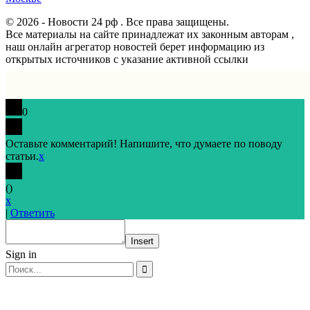
© 2026 - Новости 24 рф . Все права защищены.
Все материалы на сайте принадлежат их законным авторам ,
наш онлайн агрегатор новостей берет информацию из
открытых источников с указание активной ссылки
0
Оставьте комментарий! Напишите, что думаете по поводу
статьи.
x
(
)
x
|
Ответить
Insert
Sign in