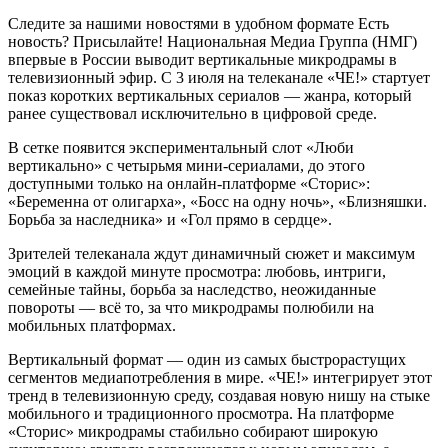
Следите за нашими новостями в удобном формате Есть
новость? Присылайте! Национальная Медиа Группа (НМГ)
впервые в России выводит вертикальные микродрамы в
телевизионный эфир. С 3 июля на телеканале «ЧЕ!» стартует
показ коротких вертикальных сериалов — жанра, который
ранее существовал исключительно в цифровой среде.
В сетке появится экспериментальный слот «Люби
вертикально» с четырьмя мини-сериалами, до этого
доступными только на онлайн-платформе «Сторис»:
«Беременна от олигарха», «Босс на одну ночь», «Близняшки.
Борьба за наследника» и «Гол прямо в сердце».
Зрителей телеканала ждут динамичный сюжет и максимум
эмоций в каждой минуте просмотра: любовь, интриги,
семейные тайны, борьба за наследство, неожиданные
повороты — всё то, за что микродрамы полюбили на
мобильных платформах.
Вертикальный формат — один из самых быстрорастущих
сегментов медиапотребления в мире. «ЧЕ!» интегрирует этот
тренд в телевизионную среду, создавая новую нишу на стыке
мобильного и традиционного просмотра. На платформе
«Сторис» микродрамы стабильно собирают широкую