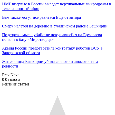
НМГ впервые в России выведет вертикальные микродрамы в
телевизионный эфир
Вам также могут понравиться
Еще от автора
Смерч налетел на деревню в Учалинском районе Башкирии
Подозреваемые в убийстве покушавшейся на Ермолаева
попали в базу «Миротворца»
Армия России предотвратила контратаку роботов ВСУ в
Запорожской области
Жительница Башкирии убила слепого знакомого из-за
ревности
Prev
Next
0
0
голоса
Рейтинг статьи