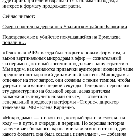
аудиторию: зрители возвращаются к новым эпизодам, а
интерес к формату продолжает расти.
Сейчас читают:
Смерч налетел на деревню в Учалинском районе Башкирии
Подозреваемые в убийстве покушавшейся на Ермолаева
попали в…
«Телеканал «ЧЕ!» всегда был открыт к новым форматам, и
выход вертикальных микродрам в эфир — сознательный
эксперимент, который логично продолжает нашу стратегию.
Мы видим, как меняются привычки аудитории: люди всё чаще
предпочитают короткий динамичный контент. Микродрамы
отвечают на этот запрос, они созданы с таким темпом, чтобы
удержать внимание с первой секунды. Теперь мы переносим
эту драматургию на большой экран, давая зрителям
возможность получить новый опыт», — отметила
генеральный продюсер платформы «Сторис», директор
телеканала «ЧЕ!» Елена Карпенко.
«Микродрамы — это контент, который зрители смотрят на
ходу — в пути, в очереди, в перерыв. Но хорошая история
заслуживает большого экрана вне зависимости от того, для
какого формата она была создана изначально», — добавила