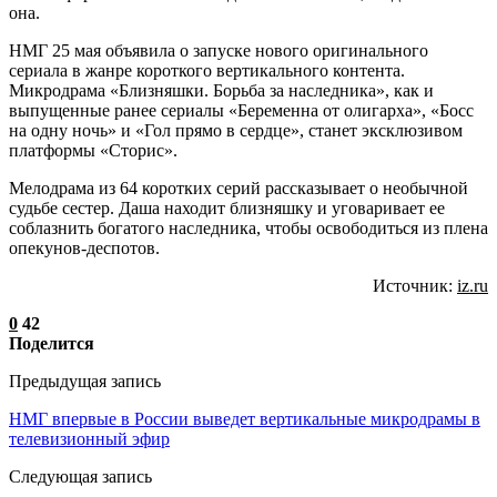
она.
НМГ 25 мая объявила о запуске нового оригинального
сериала в жанре короткого вертикального контента.
Микродрама «Близняшки. Борьба за наследника», как и
выпущенные ранее сериалы «Беременна от олигарха», «Босс
на одну ночь» и «Гол прямо в сердце», станет эксклюзивом
платформы «Сторис».
Мелодрама из 64 коротких серий рассказывает о необычной
судьбе сестер. Даша находит близняшку и уговаривает ее
соблазнить богатого наследника, чтобы освободиться из плена
опекунов-деспотов.
Источник:
iz.ru
0
42
Поделится
Предыдущая запись
НМГ впервые в России выведет вертикальные микродрамы в
телевизионный эфир
Следующая запись