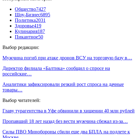
Общество
7427
Шоу-Бизнес
6895
Политика
2031
Здоровье
419
Кулинария
187
Пикантное
50
Выбор редакции:
Мужчина погиб при атаке дронов ВСУ на торговую базу в…
Директор филиала «Балтика» сообщил о спросе на
российские…
Аналитики зафиксировали резкий рост спроса на дачные
товары…
Выбор читателей:
Главу турагентства в Уфе обвинили в хищении 40 млн рублей
Пропавший 18 лет назад без вести мужчина сбежал из-за…
Силы ПВО Минобороны сбили еще два БПЛА на подлете к
Москве