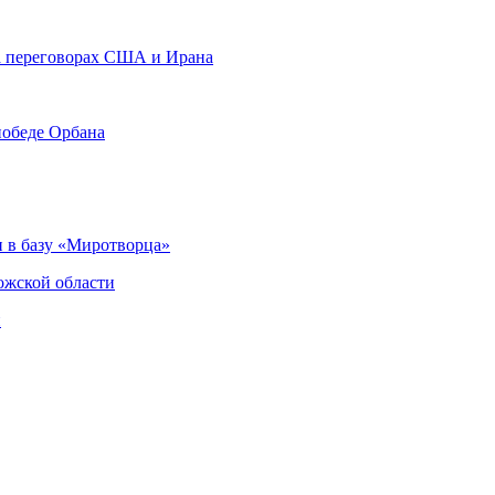
на переговорах США и Ирана
победе Орбана
 в базу «Миротворца»
ожской области
и