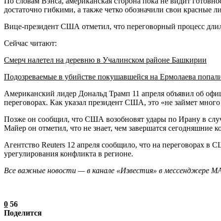
По словам Вэнса, американская сторона пока не видит готовно
достаточно гибкими, а также четко обозначили свои красные 
Вице-президент США отметил, что переговорный процесс длилс
Сейчас читают:
Смерч налетел на деревню в Учалинском районе Башкирии
Подозреваемые в убийстве покушавшейся на Ермолаева попал
Американский лидер Дональд Трамп 11 апреля объявил об офици
переговорах. Как указал президент США, это «не займет много
Позже он сообщил, что США возобновят удары по Ирану в случ
Майер он отметил, что не знает, чем завершатся сегодняшние к
Агентство Reuters 12 апреля сообщило, что на переговорах в
урегулирования конфликта в регионе.
Все важные новости — в канале «Известия» в мессенджере М
0
56
Поделится