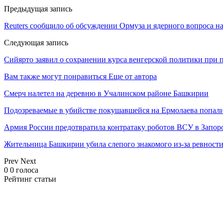
Предыдущая запись
Reuters сообщило об обсуждении Ормуза и ядерного вопроса 
Следующая запись
Сийярто заявил о сохранении курса венгерской политики при 
Вам также могут понравиться
Еще от автора
Смерч налетел на деревню в Учалинском районе Башкирии
Подозреваемые в убийстве покушавшейся на Ермолаева попали
Армия России предотвратила контратаку роботов ВСУ в Запор
Жительница Башкирии убила слепого знакомого из-за ревност
Prev
Next
0
0
голоса
Рейтинг статьи