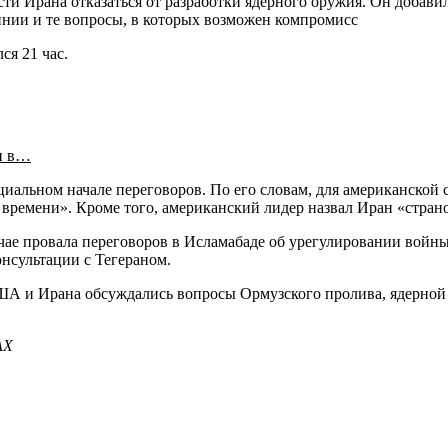
сти Ирана отказаться от разработки ядерного оружия. Он добав
линии и те вопросы, в которых возможен компромисс
я 21 час.
и в…
альном начале переговоров. По его словам, для американской с
 времени». Кроме того, американский лидер назвал Иран «стран
ае провала переговоров в Исламабаде об урегулировании войны
онсультации с Тегераном.
 США и Ирана обсуждались вопросы Ормузского пролива, ядерно
АХ