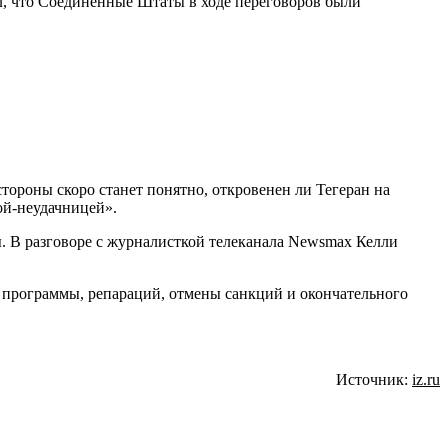
ил, что Соединенные Штаты в ходе переговоров были
тороны скоро станет понятно, откровенен ли Тегеран на
ой-неудачницей».
. В разговоре с журналисткой телеканала Newsmax Келли
й программы, репараций, отмены санкций и окончательного
Источник:
iz.ru