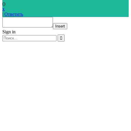
(
)
x
|
Ответить
Insert
Sign in