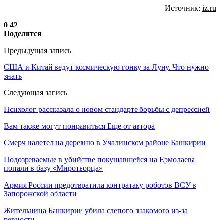
Источник:
iz.ru
0
42
Поделится
Предыдущая запись
США и Китай ведут космическую гонку за Луну. Что нужно
знать
Следующая запись
Психолог рассказала о новом стандарте борьбы с депрессией
Вам также могут понравиться
Еще от автора
Смерч налетел на деревню в Учалинском районе Башкирии
Подозреваемые в убийстве покушавшейся на Ермолаева
попали в базу «Миротворца»
Армия России предотвратила контратаку роботов ВСУ в
Запорожской области
Жительница Башкирии убила слепого знакомого из-за
ревности