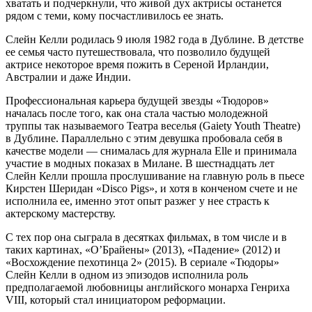
хватать и подчеркнули, что живой дух актрисы останется
рядом с теми, кому посчастливилось ее знать.
Слейн Келли родилась 9 июля 1982 года в Дублине. В детстве
ее семья часто путешествовала, что позволило будущей
актрисе некоторое время пожить в Сереной Ирландии,
Австралии и даже Индии.
Профессиональная карьера будущей звезды «Тюдоров»
началась после того, как она стала частью молодежной
труппы так называемого Театра веселья (Gaiety Youth Theatre)
в Дублине. Параллельно с этим девушка пробовала себя в
качестве модели — снималась для журнала Elle и принимала
участие в модных показах в Милане. В шестнадцать лет
Слейн Келли прошла прослушивание на главную роль в пьесе
Кирстен Шеридан «Disco Pigs», и хотя в конченом счете и не
исполнила ее, именно этот опыт разжег у нее страсть к
актерскому мастерству.
С тех пор она сыграла в десятках фильмах, в том числе и в
таких картинах, «О’Брайены» (2013), «Падение» (2012) и
«Восхождение пехотинца 2» (2015). В сериале «Тюдоры»
Слейн Келли в одном из эпизодов исполнила роль
предполагаемой любовницы английского монарха Генриха
VIII, который стал инициатором реформации.