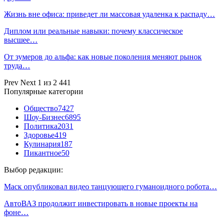
Жизнь вне офиса: приведет ли массовая удаленка к распаду…
Диплом или реальные навыки: почему классическое
высшее…
От зумеров до альфа: как новые поколения меняют рынок
труда…
Prev
Next
1 из 2 441
Популярные категории
Общество
7427
Шоу-Бизнес
6895
Политика
2031
Здоровье
419
Кулинария
187
Пикантное
50
Выбор редакции:
Маск опубликовал видео танцующего гуманоидного робота…
АвтоВАЗ продолжит инвестировать в новые проекты на
фоне…