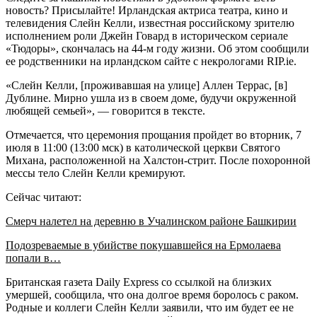
новость? Присылайте! Ирландская актриса театра, кино и
телевидения Слейн Келли, известная российскому зрителю
исполнением роли Джейн Говард в историческом сериале
«Тюдоры», скончалась на 44-м году жизни. Об этом сообщили
ее родственники на ирландском сайте с некрологами RIP.ie.
«Слейн Келли, [проживавшая на улице] Аллен Террас, [в]
Дублине. Мирно ушла из в своем доме, будучи окруженной
любящей семьей», — говорится в тексте.
Отмечается, что церемония прощания пройдет во вторник, 7
июля в 11:00 (13:00 мск) в католической церкви Святого
Михана, расположенной на Халстон-стрит. После похоронной
мессы тело Слейн Келли кремируют.
Сейчас читают:
Смерч налетел на деревню в Учалинском районе Башкирии
Подозреваемые в убийстве покушавшейся на Ермолаева
попали в…
Британская газета Daily Express со ссылкой на близких
умершей, сообщила, что она долгое время боролось с раком.
Родные и коллеги Слейн Келли заявили, что им будет ее не