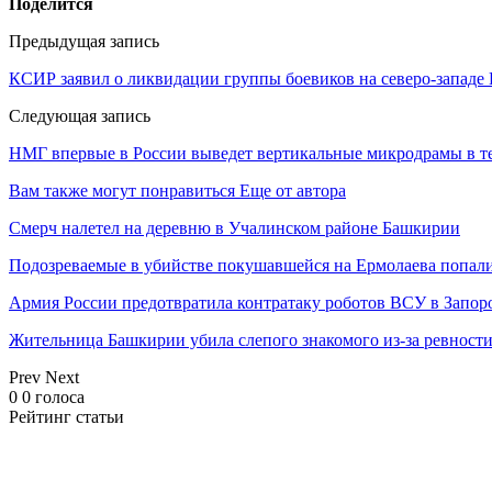
Поделится
Предыдущая запись
КСИР заявил о ликвидации группы боевиков на северо-западе
Следующая запись
НМГ впервые в России выведет вертикальные микродрамы в 
Вам также могут понравиться
Еще от автора
Смерч налетел на деревню в Учалинском районе Башкирии
Подозреваемые в убийстве покушавшейся на Ермолаева попали
Армия России предотвратила контратаку роботов ВСУ в Запор
Жительница Башкирии убила слепого знакомого из-за ревност
Prev
Next
0
0
голоса
Рейтинг статьи