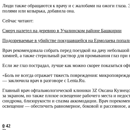
Люди также обращаются к врачу и с жалобами на ожоги глаза. 
полями или козырька, добавила она.
Сейчас читают:
Смерч налетел на деревню в Учалинском районе Башкирии
Подозреваемые в убийстве покушавшейся на Ермолаева попал
Врач рекомендовала собрать перед поездкой на дачу небольшо
химией, а также стерильный раствор для промывания глаз пр
Если же глаз пострадал, лучше как можно скорее показаться оф
«Боль не всегда отражает тяжесть повреждения: микроповрежд
— заключила врач в разговоре с Lenta.Ru.
Главный врач офтальмологической клиники 3Z Оксана Кузнецова 
за экраном, но также плохое освещение рабочего места и недо
синдрома, близорукости и спазма аккомодации. Врач порекоме
освещение — обеспечить равномерное, боковой и рассеянное, а
0
42