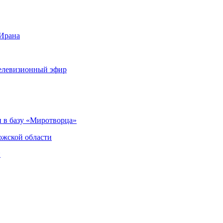
 Ирана
телевизионный эфир
 в базу «Миротворца»
ожской области
и