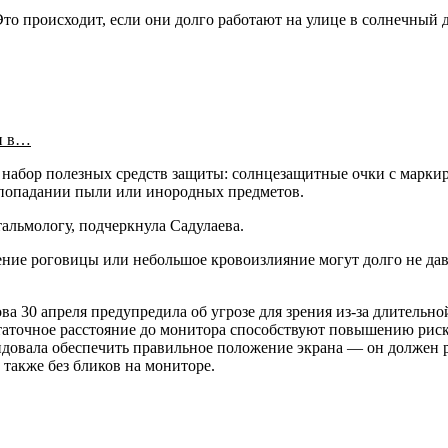
Это происходит, если они долго работают на улице в солнечный
и в…
й набор полезных средств защиты: солнцезащитные очки с марки
и попадании пыли или инородных предметов.
тальмологу, подчеркнула Садулаева.
ение роговицы или небольшое кровоизлияние могут долго не дав
30 апреля предупредила об угрозе для зрения из-за длительной 
статочное расстояние до монитора способствуют повышению риск
ндовала обеспечить правильное положение экрана — он должен р
 также без бликов на мониторе.