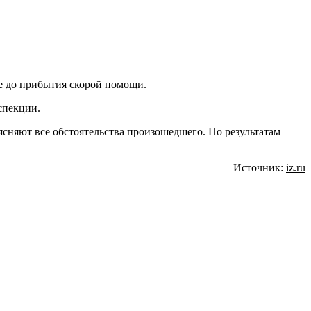
те до прибытия скорой помощи.
спекции.
сняют все обстоятельства произошедшего. По результатам
Источник:
iz.ru