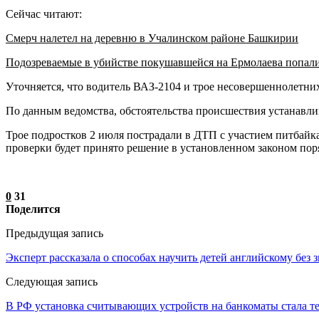
Сейчас читают:
Смерч налетел на деревню в Учалинском районе Башкирии
Подозреваемые в убийстве покушавшейся на Ермолаева попал
Уточняется, что водитель ВАЗ-2104 и трое несовершеннолетни
По данным ведомства, обстоятельства происшествия устанавл
Трое подростков 2 июля пострадали в ДТП с участием питбайк
проверки будет принято решение в установленном законом пор
0
31
Поделится
Предыдущая запись
Эксперт рассказала о способах научить детей английскому без 
Следующая запись
В РФ установка считывающих устройств на банкоматы стала 