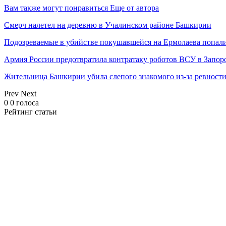
Вам также могут понравиться
Еще от автора
Смерч налетел на деревню в Учалинском районе Башкирии
Подозреваемые в убийстве покушавшейся на Ермолаева попали
Армия России предотвратила контратаку роботов ВСУ в Запор
Жительница Башкирии убила слепого знакомого из-за ревност
Prev
Next
0
0
голоса
Рейтинг статьи