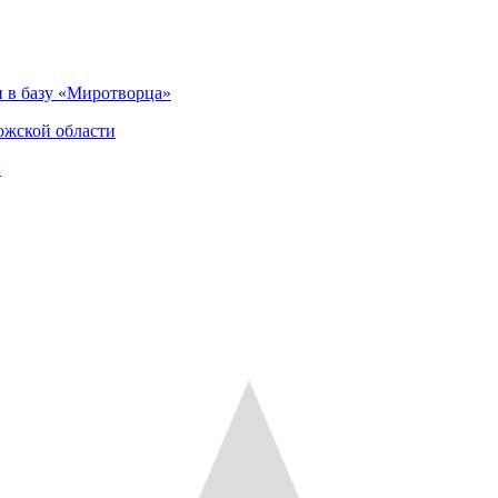
 в базу «Миротворца»
ожской области
и