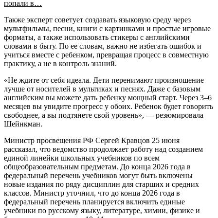
попали в…
Также эксперт советует создавать языковую среду через
мультфильмы, песни, книги с картинками и простые игровые
форматы, а также использовать стикеры с английскими
словами в быту. По ее словам, важно не избегать ошибок и
учиться вместе с ребенком, превращая процесс в совместную
практику, а не в контроль знаний.
«Не ждите от себя идеала. Дети перенимают произношение
лучше от носителей в мультиках и песнях. Даже с базовым
английским вы можете дать ребенку мощный старт. Через 3–6
месяцев вы увидите прогресс у обоих. Ребенок будет говорить
свободнее, а вы подтянете свой уровень», — резюмировала
Шейнкман.
Министр просвещения РФ Сергей Кравцов 25 июня
рассказал, что ведомство продолжает работу над созданием
единой линейки школьных учебников по всем
общеобразовательным предметам. До конца 2026 года в
федеральный перечень учебников могут быть включены
новые издания по ряду дисциплин для старших и средних
классов. Министр уточнил, что до конца 2026 года в
федеральный перечень планируется включить единые
учебники по русскому языку, литературе, химии, физике и