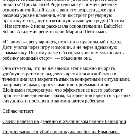
новость? Присылайте! Родители могут помочь ребенку
освоить английский язык с раннего возраста даже при
базовом уровне владения, если выстроят регулярную
практику и создадут позитивную языковую среду. Об этом
«Известиям» 2 июня рассказала основательница BalticNet
School Академия репетиторов Марина Шейнкман.
«Главное — регулярность, позитив и правильный подход.
Дети учатся через игру и эмоции, а не через идеальную
грамматику. Поэтому даже с базовым уровнем можно дать
ребенку мощный старт», — объяснила она.
Она отметила, что на начальном этапе можно выбрать
удобную стратегию: выделять время для английского в
течение дня или закрепить язык за конкретными ситуациями,
например играми, прогулками или приемами пищи.
Шейнкман подчеркнула, что эффективнее всего работают
простые повседневные фразы, которые повторяются в разных
ситуациях и постепенно запоминаются ребенком.
Сейчас читают:
Смерч налетел на деревню в Учалинском районе Башкирии
Подозреваемые в убийстве покушавшейся на Ермолаева