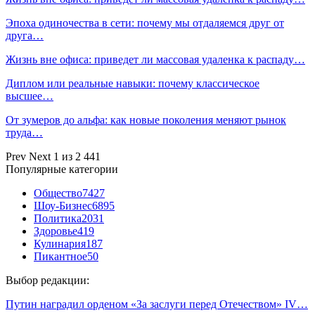
Эпоха одиночества в сети: почему мы отдаляемся друг от
друга…
Жизнь вне офиса: приведет ли массовая удаленка к распаду…
Диплом или реальные навыки: почему классическое
высшее…
От зумеров до альфа: как новые поколения меняют рынок
труда…
Prev
Next
1 из 2 441
Популярные категории
Общество
7427
Шоу-Бизнес
6895
Политика
2031
Здоровье
419
Кулинария
187
Пикантное
50
Выбор редакции:
Путин наградил орденом «За заслуги перед Отечеством» IV…