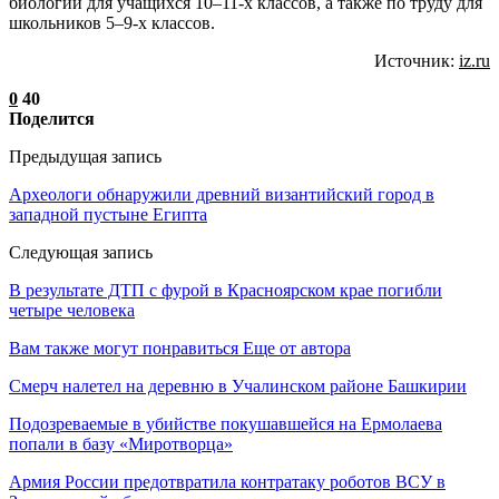
биологии для учащихся 10–11-х классов, а также по труду для
школьников 5–9-х классов.
Источник:
iz.ru
0
40
Поделится
Предыдущая запись
Археологи обнаружили древний византийский город в
западной пустыне Египта
Следующая запись
В результате ДТП с фурой в Красноярском крае погибли
четыре человека
Вам также могут понравиться
Еще от автора
Смерч налетел на деревню в Учалинском районе Башкирии
Подозреваемые в убийстве покушавшейся на Ермолаева
попали в базу «Миротворца»
Армия России предотвратила контратаку роботов ВСУ в