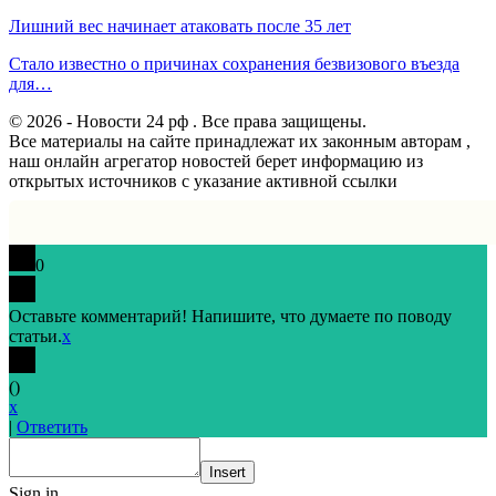
Лишний вес начинает атаковать после 35 лет
Стало известно о причинах сохранения безвизового въезда
для…
© 2026 - Новости 24 рф . Все права защищены.
Все материалы на сайте принадлежат их законным авторам ,
наш онлайн агрегатор новостей берет информацию из
открытых источников с указание активной ссылки
0
Оставьте комментарий! Напишите, что думаете по поводу
статьи.
x
(
)
x
|
Ответить
Insert
Sign in