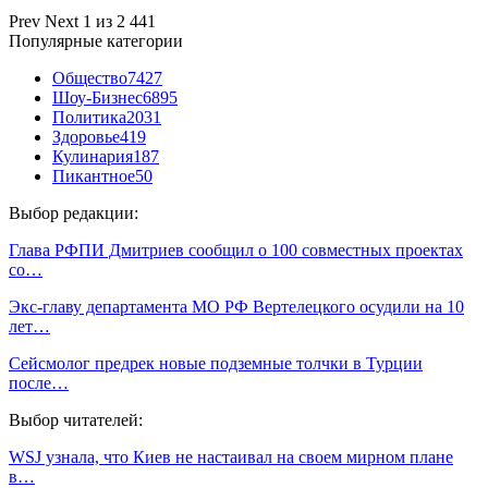
Prev
Next
1 из 2 441
Популярные категории
Общество
7427
Шоу-Бизнес
6895
Политика
2031
Здоровье
419
Кулинария
187
Пикантное
50
Выбор редакции:
Глава РФПИ Дмитриев сообщил о 100 совместных проектах
со…
Экс-главу департамента МО РФ Вертелецкого осудили на 10
лет…
Сейсмолог предрек новые подземные толчки в Турции
после…
Выбор читателей:
WSJ узнала, что Киев не настаивал на своем мирном плане
в…