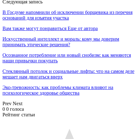
Следующая запись
В Госдуме напомнили об исключении борщевика из перечня
оснований для изъятия участка
Вам также могут понравиться
Еще от автора
Искусственный интеллект и мораль: кому мы доверим
принимать этические решения?
Осознанное потребление или новый снобизм: как меняются
наши привычки покупать
Стеклянный потолок и социальные лифты: что на самом деле
мешает нам двигаться вверх
Эко-тревожность: как проблемы климата влияют на
психологическое здоровье общества
Prev
Next
0
0
голоса
Рейтинг статьи