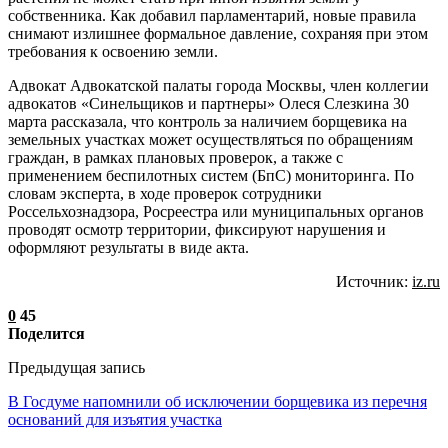
собственника. Как добавил парламентарий, новые правила
снимают излишнее формальное давление, сохраняя при этом
требования к освоению земли.
Адвокат Адвокатской палаты города Москвы, член коллегии
адвокатов «Синельщиков и партнеры» Олеся Слезкина 30
марта рассказала, что контроль за наличием борщевика на
земельных участках может осуществляться по обращениям
граждан, в рамках плановых проверок, а также с
применением беспилотных систем (БпС) мониторинга. По
словам эксперта, в ходе проверок сотрудники
Россельхознадзора, Росреестра или муниципальных органов
проводят осмотр территории, фиксируют нарушения и
оформляют результаты в виде акта.
Источник:
iz.ru
0
45
Поделится
Предыдущая запись
В Госдуме напомнили об исключении борщевика из перечня
оснований для изъятия участка