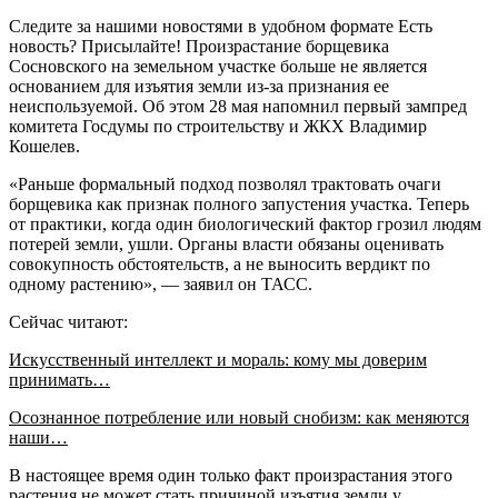
Следите за нашими новостями в удобном формате Есть
новость? Присылайте! Произрастание борщевика
Сосновского на земельном участке больше не является
основанием для изъятия земли из-за признания ее
неиспользуемой. Об этом 28 мая напомнил первый зампред
комитета Госдумы по строительству и ЖКХ Владимир
Кошелев.
«Раньше формальный подход позволял трактовать очаги
борщевика как признак полного запустения участка. Теперь
от практики, когда один биологический фактор грозил людям
потерей земли, ушли. Органы власти обязаны оценивать
совокупность обстоятельств, а не выносить вердикт по
одному растению», — заявил он ТАСС.
Сейчас читают:
Искусственный интеллект и мораль: кому мы доверим
принимать…
Осознанное потребление или новый снобизм: как меняются
наши…
В настоящее время один только факт произрастания этого
растения не может стать причиной изъятия земли у