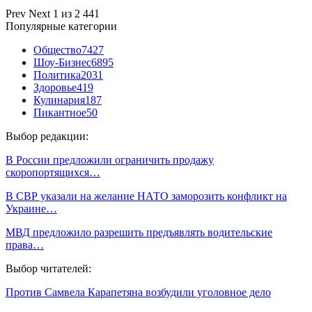
Prev
Next
1 из 2 441
Популярные категории
Общество
7427
Шоу-Бизнес
6895
Политика
2031
Здоровье
419
Кулинария
187
Пикантное
50
Выбор редакции:
В России предложили ограничить продажу
скоропортящихся…
В СВР указали на желание НАТО заморозить конфликт на
Украине…
МВД предложило разрешить предъявлять водительские
права…
Выбор читателей:
Против Самвела Карапетяна возбудили уголовное дело