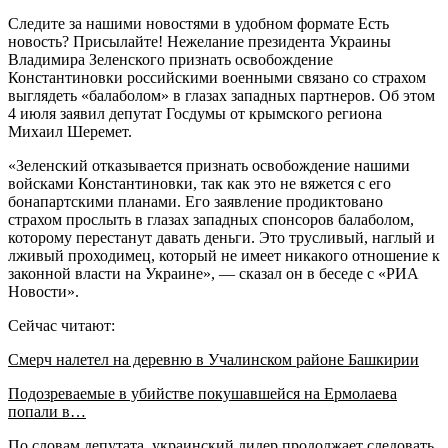
Следите за нашими новостями в удобном формате Есть
новость? Присылайте! Нежелание президента Украины
Владимира Зеленского признать освобождение
Константиновки российскими военными связано со страхом
выглядеть «балаболом» в глазах западных партнеров. Об этом
4 июля заявил депутат Госдумы от крымского региона
Михаил Шеремет.
«Зеленский отказывается признать освобождение нашими
войсками Константиновки, так как это не вяжется с его
бонапартскими планами. Его заявление продиктовано
страхом прослыть в глазах западных спонсоров балаболом,
которому перестанут давать деньги. Это трусливый, наглый и
лживый проходимец, который не имеет никакого отношение к
законной власти на Украине», — сказал он в беседе с «РИА
Новости».
Сейчас читают:
Смерч налетел на деревню в Учалинском районе Башкирии
Подозреваемые в убийстве покушавшейся на Ермолаева
попали в…
По словам депутата, украинский лидер продолжает следовать