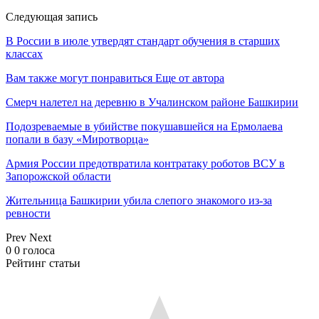
Следующая запись
В России в июле утвердят стандарт обучения в старших
классах
Вам также могут понравиться
Еще от автора
Смерч налетел на деревню в Учалинском районе Башкирии
Подозреваемые в убийстве покушавшейся на Ермолаева
попали в базу «Миротворца»
Армия России предотвратила контратаку роботов ВСУ в
Запорожской области
Жительница Башкирии убила слепого знакомого из-за
ревности
Prev
Next
0
0
голоса
Рейтинг статьи