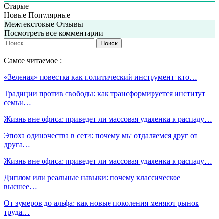
Старые
Новые
Популярные
Межтекстовые Отзывы
Посмотреть все комментарии
Самое читаемое :
«Зеленая» повестка как политический инструмент: кто…
Традиции против свободы: как трансформируется институт
семьи…
Жизнь вне офиса: приведет ли массовая удаленка к распаду…
Эпоха одиночества в сети: почему мы отдаляемся друг от
друга…
Жизнь вне офиса: приведет ли массовая удаленка к распаду…
Диплом или реальные навыки: почему классическое
высшее…
От зумеров до альфа: как новые поколения меняют рынок
труда…