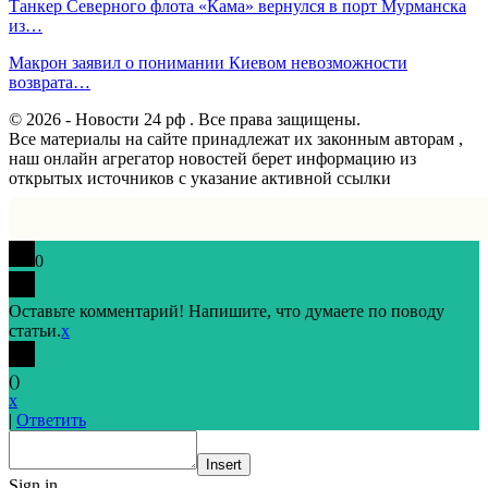
Танкер Северного флота «Кама» вернулся в порт Мурманска
из…
Макрон заявил о понимании Киевом невозможности
возврата…
© 2026 - Новости 24 рф . Все права защищены.
Все материалы на сайте принадлежат их законным авторам ,
наш онлайн агрегатор новостей берет информацию из
открытых источников с указание активной ссылки
0
Оставьте комментарий! Напишите, что думаете по поводу
статьи.
x
(
)
x
|
Ответить
Insert
Sign in