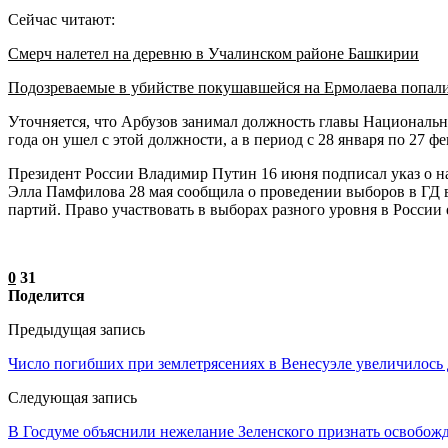
Сейчас читают:
Смерч налетел на деревню в Учалинском районе Башкирии
Подозреваемые в убийстве покушавшейся на Ермолаева попал
Уточняется, что Арбузов занимал должность главы Национально
года он ушел с этой должности, а в период с 28 января по 27 ф
Президент России Владимир Путин 16 июня подписал указ о н
Элла Памфилова 28 мая сообщила о проведении выборов в ГД в 
партий. Право участвовать в выборах разного уровня в России 
0
31
Поделится
Предыдущая запись
Число погибших при землетрясениях в Венесуэле увеличилось 
Следующая запись
В Госдуме объяснили нежелание Зеленского признать освобож