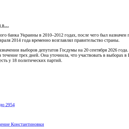
и в…
го банка Украины в 2010–2012 годах, после чего был назначен п
евраля 2014 года временно возглавлял правительство страны.
азначении выборов депутатов Госдумы на 20 сентября 2026 года
течение трех дней. Она уточнила, что участвовать в выборах в 
есть у 18 политических партий.
до 2954
дение Константиновки