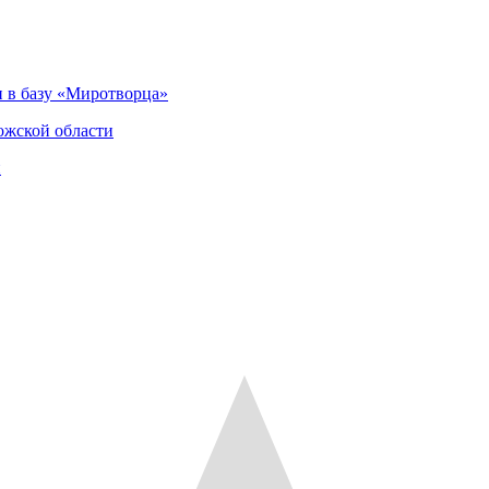
 в базу «Миротворца»
ожской области
и