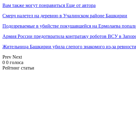
Вам также могут понравиться
Еще от автора
Смерч налетел на деревню в Учалинском районе Башкирии
Подозреваемые в убийстве покушавшейся на Ермолаева попали
Армия России предотвратила контратаку роботов ВСУ в Запор
Жительница Башкирии убила слепого знакомого из-за ревност
Prev
Next
0
0
голоса
Рейтинг статьи