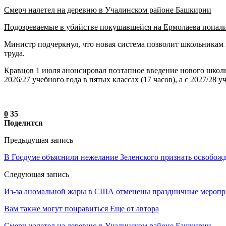
Смерч налетел на деревню в Учалинском районе Башкирии
Подозреваемые в убийстве покушавшейся на Ермолаева попал
Министр подчеркнул, что новая система позволит школьникам 
труда.
Кравцов 1 июля анонсировал поэтапное введение нового школь
2026/27 учебного года в пятых классах (17 часов), а с 2027/28 
0
35
Поделится
Предыдущая запись
В Госдуме объяснили нежелание Зеленского признать освобож
Следующая запись
Из-за аномальной жары в США отменены праздничные меропри
Вам также могут понравиться
Еще от автора
Смерч налетел на деревню в Учалинском районе Башкирии