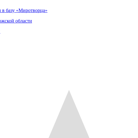
 в базу «Миротворца»
ожской области
и