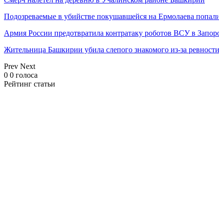
Подозреваемые в убийстве покушавшейся на Ермолаева попали
Армия России предотвратила контратаку роботов ВСУ в Запор
Жительница Башкирии убила слепого знакомого из-за ревност
Prev
Next
0
0
голоса
Рейтинг статьи