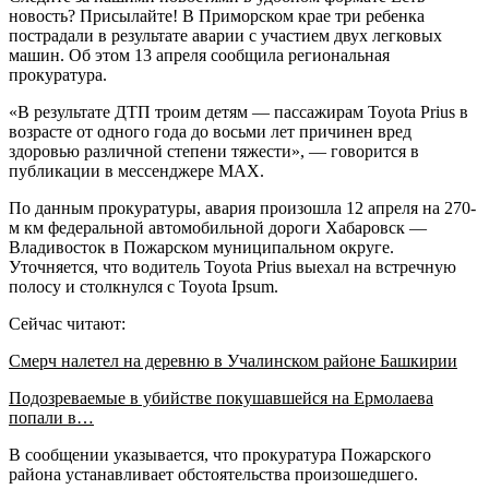
новость? Присылайте! В Приморском крае три ребенка
пострадали в результате аварии с участием двух легковых
машин. Об этом 13 апреля сообщила региональная
прокуратура.
«В результате ДТП троим детям — пассажирам Toyota Prius в
возрасте от одного года до восьми лет причинен вред
здоровью различной степени тяжести», — говорится в
публикации в мессенджере MAX.
По данным прокуратуры, авария произошла 12 апреля на 270-
м км федеральной автомобильной дороги Хабаровск —
Владивосток в Пожарском муниципальном округе.
Уточняется, что водитель Toyota Prius выехал на встречную
полосу и столкнулся с Toyota Ipsum.
Сейчас читают:
Смерч налетел на деревню в Учалинском районе Башкирии
Подозреваемые в убийстве покушавшейся на Ермолаева
попали в…
В сообщении указывается, что прокуратура Пожарского
района устанавливает обстоятельства произошедшего.