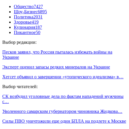
Общество
7427
Шоу-Бизнес
6895
Политика
2031
Здоровье
419
Кулинария
187
Пикантное
50
Выбор редакции:
Песков заявил, что Россия пыталась избежать войны на
Украине
Эксперт оценил запасы редких минералов на Украине
Хегсет объявил о завершении «утопического идеализма» в…
Выбор читателей:
СК возбудил уголовные дела по фактам нападений мужчины
с…
Уволенного самарским губернатором чиновника Жидкова…
Силы ПВО уничтожили еще один БПЛА на подлете к Москве