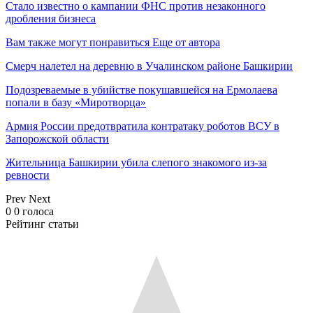
Стало известно о кампании ФНС против незаконного
дробления бизнеса
Вам также могут понравиться
Еще от автора
Смерч налетел на деревню в Учалинском районе Башкирии
Подозреваемые в убийстве покушавшейся на Ермолаева
попали в базу «Миротворца»
Армия России предотвратила контратаку роботов ВСУ в
Запорожской области
Жительница Башкирии убила слепого знакомого из-за
ревности
Prev
Next
0
0
голоса
Рейтинг статьи