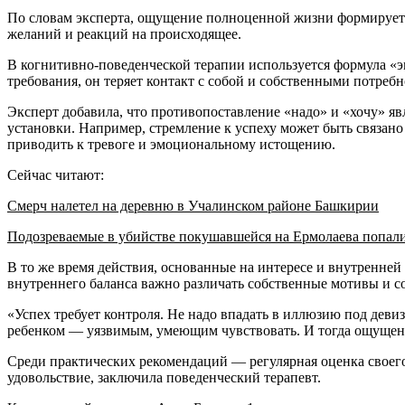
По словам эксперта, ощущение полноценной жизни формируется
желаний и реакций на происходящее.
В когнитивно-поведенческой терапии используется формула «э
требования, он теряет контакт с собой и собственными потребн
Эксперт добавила, что противопоставление «надо» и «хочу» я
установки. Например, стремление к успеху может быть связан
приводить к тревоге и эмоциональному истощению.
Сейчас читают:
Смерч налетел на деревню в Учалинском районе Башкирии
Подозреваемые в убийстве покушавшейся на Ермолаева попал
В то же время действия, основанные на интересе и внутренне
внутреннего баланса важно различать собственные мотивы и со
«Успех требует контроля. Не надо впадать в иллюзию под деви
ребенком — уязвимым, умеющим чувствовать. И тогда ощущен
Среди практических рекомендаций — регулярная оценка своего 
удовольствие, заключила поведенческий терапевт.