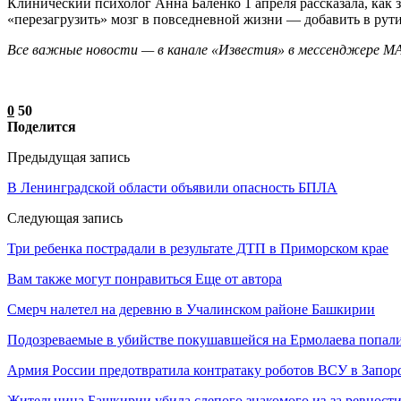
Клинический психолог Анна Баленко 1 апреля рассказала, как з
«перезагрузить» мозг в повседневной жизни — добавить в рути
Все важные новости — в канале «Известия» в мессенджере М
0
50
Поделится
Предыдущая запись
В Ленинградской области объявили опасность БПЛА
Следующая запись
Три ребенка пострадали в результате ДТП в Приморском крае
Вам также могут понравиться
Еще от автора
Смерч налетел на деревню в Учалинском районе Башкирии
Подозреваемые в убийстве покушавшейся на Ермолаева попали
Армия России предотвратила контратаку роботов ВСУ в Запор
Жительница Башкирии убила слепого знакомого из-за ревност