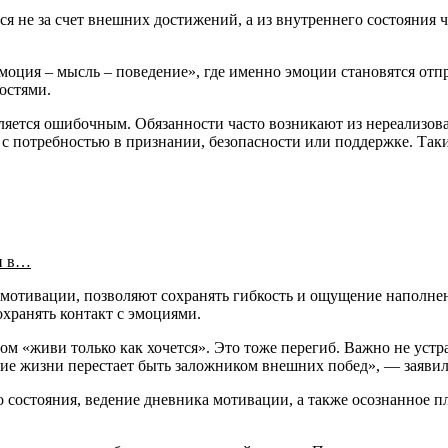
 не за счет внешних достижений, а из внутреннего состояния ч
моция – мысль – поведение», где именно эмоции становятся отп
остями.
вляется ошибочным. Обязанности часто возникают из нереализо
о с потребностью в признании, безопасности или поддержке. Т
и в…
й мотивации, позволяют сохранять гибкость и ощущение наполне
хранять контакт с эмоциями.
зом «живи только как хочется». Это тоже перегиб. Важно не уст
ие жизни перестает быть заложником внешних побед», — заявил
состояния, ведение дневника мотивации, а также осознанное пла