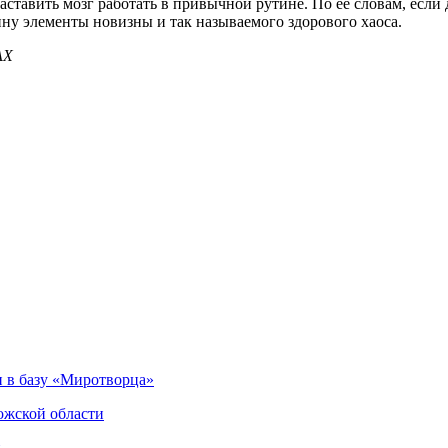
аставить мозг работать в привычной рутине. По ее словам, если 
ну элементы новизны и так называемого здорового хаоса.
АХ
 в базу «Миротворца»
ожской области
и