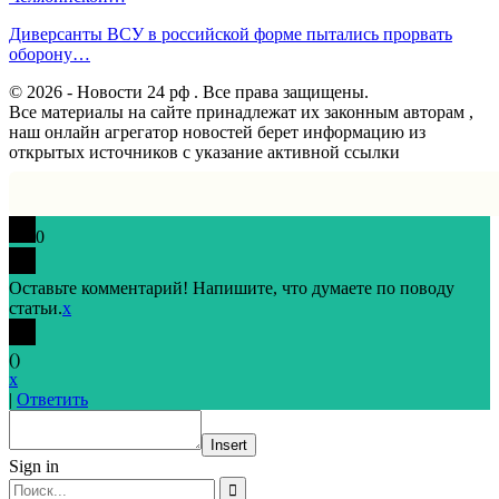
Диверсанты ВСУ в российской форме пытались прорвать
оборону…
© 2026 - Новости 24 рф . Все права защищены.
Все материалы на сайте принадлежат их законным авторам ,
наш онлайн агрегатор новостей берет информацию из
открытых источников с указание активной ссылки
0
Оставьте комментарий! Напишите, что думаете по поводу
статьи.
x
(
)
x
|
Ответить
Insert
Sign in