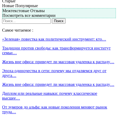
Старые
Новые
Популярные
Межтекстовые Отзывы
Посмотреть все комментарии
Самое читаемое :
«Зеленая» повестка как политический инструмент: кто…
Традиции против свободы: как трансформируется институт
семьи…
Жизнь вне офиса: приведет ли массовая удаленка к распаду…
Эпоха одиночества в сети: почему мы отдаляемся друг от
друга…
Жизнь вне офиса: приведет ли массовая удаленка к распаду…
Диплом или реальные навыки: почему классическое
высшее…
От зумеров до альфа: как новые поколения меняют рынок
труда…