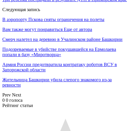
Следующая запись
В аэропорту Пскова сняты ограничения на полеты
Вам также могут понравиться
Еще от автора
Смерч налетел на деревню в Учалинском районе Башкирии
Подозреваемые в убийстве покушавшейся на Ермолаева
попали в базу «Миротворца»
Армия России предотвратила контратаку роботов ВСУ в
Запорожской области
Жительница Башкирии убила слепого знакомого из-за
ревности
Prev
Next
0
0
голоса
Рейтинг статьи