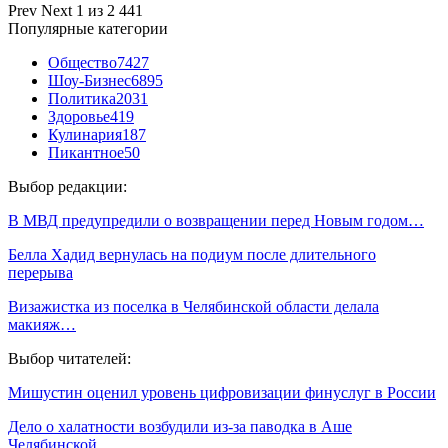
Prev
Next
1 из 2 441
Популярные категории
Общество
7427
Шоу-Бизнес
6895
Политика
2031
Здоровье
419
Кулинария
187
Пикантное
50
Выбор редакции:
В МВД предупредили о возвращении перед Новым годом…
Белла Хадид вернулась на подиум после длительного
перерыва
Визажистка из поселка в Челябинской области делала
макияж…
Выбор читателей:
Мишустин оценил уровень цифровизации финуслуг в России
Дело о халатности возбудили из-за паводка в Аше
Челябинской…