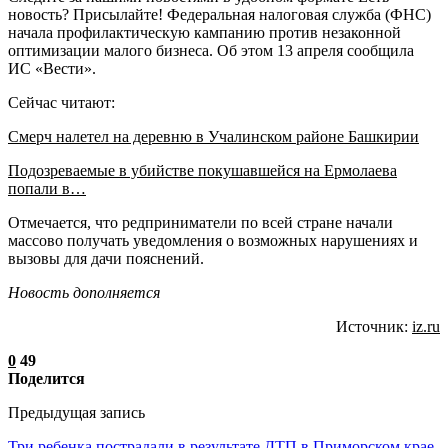
новость? Присылайте! Федеральная налоговая служба (ФНС)
начала профилактическую кампанию против незаконной
оптимизации малого бизнеса. Об этом 13 апреля сообщила
ИС «Вести».
Сейчас читают:
Смерч налетел на деревню в Учалинском районе Башкирии
Подозреваемые в убийстве покушавшейся на Ермолаева
попали в…
Отмечается, что редприниматели по всей стране начали
массово получать уведомления о возможных нарушениях и
вызовы для дачи пояснений.
Новость дополняется
Источник:
iz.ru
0
49
Поделится
Предыдущая запись
Три ребенка пострадали в результате ДТП в Приморском крае