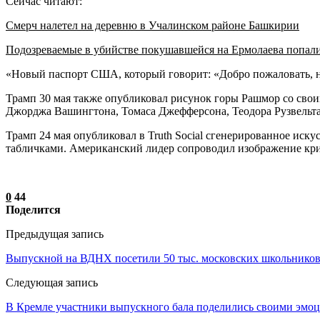
Сейчас читают:
Смерч налетел на деревню в Учалинском районе Башкирии
Подозреваемые в убийстве покушавшейся на Ермолаева попал
«Новый паспорт США, который говорит: «Добро пожаловать, н
Трамп 30 мая также опубликовал рисунок горы Рашмор со свои
Джорджа Вашингтона, Томаса Джефферсона, Теодора Рузвельта
Трамп 24 мая опубликовал в Truth Social сгенерированное ис
табличками. Американский лидер сопроводил изображение кри
0
44
Поделится
Предыдущая запись
Выпускной на ВДНХ посетили 50 тыс. московских школьнико
Следующая запись
В Кремле участники выпускного бала поделились своими эмо