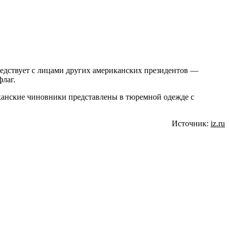
седствует с лицами других американских президентов —
лаг.
иканские чиновники представлены в тюремной одежде с
Источник:
iz.ru