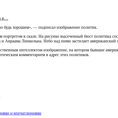
и в…
о будь хорошим», — подписал изображение политик.
м портретом в скале. На рисунке высеченный бюст политика со
 и Авраама Линкольна. Небо над ними застилает американский ф
кусственным интеллектом изображение, на котором бывшие амер
тическим комментарием в адрес этих политиков.
в
циями и впечатлениями