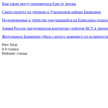
Вам также могут понравиться
Еще от автора
Смерч налетел на деревню в Учалинском районе Башкирии
Подозреваемые в убийстве покушавшейся на Ермолаева попали
Армия России предотвратила контратаку роботов ВСУ в Запор
Жительница Башкирии убила слепого знакомого из-за ревност
Prev
Next
0
0
голоса
Рейтинг статьи