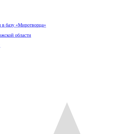
 в базу «Миротворца»
ожской области
и