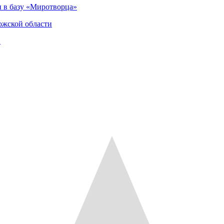
 в базу «Миротворца»
ожской области
и