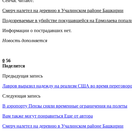
Сейчас читают:
Смерч налетел на деревню в Учалинском районе Башкирии
Подозреваемые в убийстве покушавшейся на Ермолаева попал
Информации о пострадавших нет.
Новость дополняется
0
56
Поделится
Предыдущая запись
Лавров выразил надежду на реализм США во время переговор
Следующая запись
В аэропорту Пензы сняли временные ограничения на полеты
Вам также могут понравиться
Еще от автора
Смерч налетел на деревню в Учалинском районе Башкирии