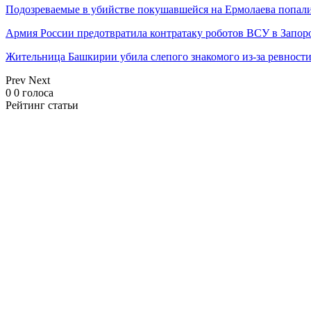
Подозреваемые в убийстве покушавшейся на Ермолаева попали
Армия России предотвратила контратаку роботов ВСУ в Запор
Жительница Башкирии убила слепого знакомого из-за ревност
Prev
Next
0
0
голоса
Рейтинг статьи