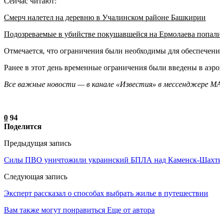
Сейчас читают:
Смерч налетел на деревню в Учалинском районе Башкирии
Подозреваемые в убийстве покушавшейся на Ермолаева попал
Отмечается, что ограничения были необходимы для обеспечени
Ранее в этот день временные ограничения были введены в аэр
Все важные новости — в канале «Известия» в мессенджере
М
0
94
Поделится
Предыдущая запись
Силы ПВО уничтожили украинский БПЛА над Каменск-Шахт
Следующая запись
Эксперт рассказал о способах выбрать жилье в путешествии
Вам также могут понравиться
Еще от автора