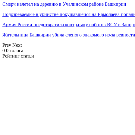
Смерч налетел на деревню в Учалинском районе Башкирии
Подозреваемые в убийстве покушавшейся на Ермолаева попали
Армия России предотвратила контратаку роботов ВСУ в Запор
Жительница Башкирии убила слепого знакомого из-за ревност
Prev
Next
0
0
голоса
Рейтинг статьи