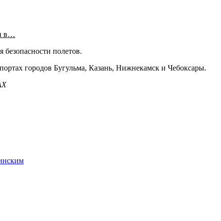
и в…
я безопасности полетов.
опортах городов Бугульма, Казань, Нижнекамск и Чебоксары.
АХ
инским