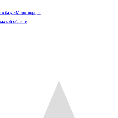
 в базу «Миротворца»
ожской области
и