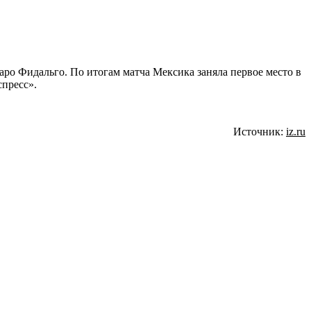
аро Фидальго. По итогам матча Мексика заняла первое место в
спресс».
Источник:
iz.ru