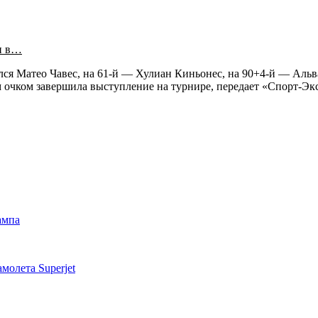
и в…
лся Матео Чавес, на 61-й — Хулиан Киньонес, на 90+4-й — Альв
м очком завершила выступление на турнире, передает «Спорт-Эк
ампа
молета Superjet