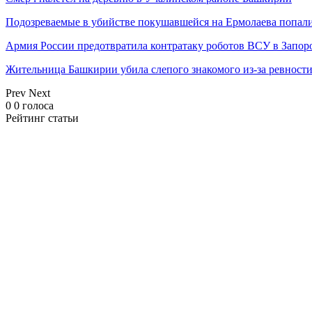
Подозреваемые в убийстве покушавшейся на Ермолаева попали
Армия России предотвратила контратаку роботов ВСУ в Запор
Жительница Башкирии убила слепого знакомого из-за ревност
Prev
Next
0
0
голоса
Рейтинг статьи