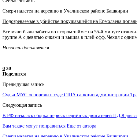
Сейчас читают:
Смерч налетел на деревню в Учалинском районе Башкирии
Подозреваемые в убийстве покушавшейся на Ермолаева попал
Все мячи были забиты во втором тайме: на 55-й минуте отличи
группе А с девятью очками и вышла в плей-офф, Чехия с одни
Новость дополняется
0
30
Поделится
Предыдущая запись
Судьи МУС оспорили в суде США санкции администрации Тр
Следующая запись
В РФ началась сборка первых серийных двигателей ПД-8 для са
Вам также могут понравиться
Еще от автора
Смерч налетел на деревню в Учалинском районе Башкирии