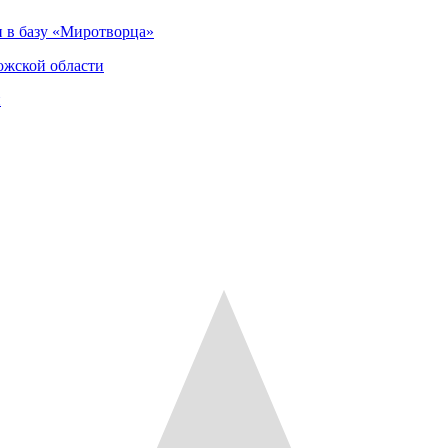
 в базу «Миротворца»
ожской области
и