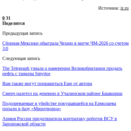
Источник:
iz.ru
0
31
Поделится
Предыдущая запись
Сборная Мексики обыграла Чехию в матче ЧМ-2026 со счетом
3:0
Следующая запись
The Telegraph узнала о намерении Великобритании продать
нефть с танкера Smyrtos
Вам также могут понравиться
Еще от автора
Смерч налетел на деревню в Учалинском районе Башкирии
Подозреваемые в убийстве покушавшейся на Ермолаева
попали в базу «Миротворца»
Армия России предотвратила контратаку роботов ВСУ в
Запорожской области