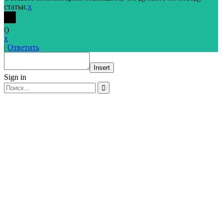
статьи.
x
(
)
x
|
Ответить
Insert
Sign in