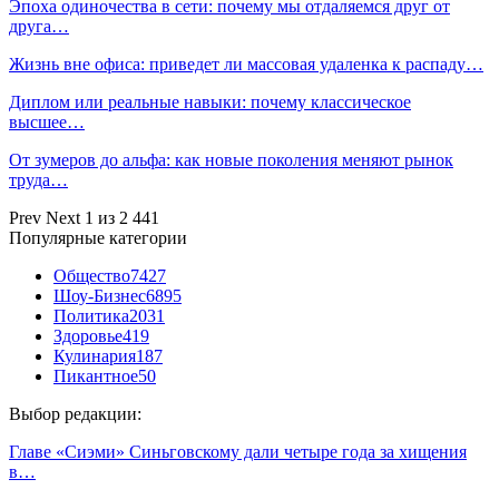
Эпоха одиночества в сети: почему мы отдаляемся друг от
друга…
Жизнь вне офиса: приведет ли массовая удаленка к распаду…
Диплом или реальные навыки: почему классическое
высшее…
От зумеров до альфа: как новые поколения меняют рынок
труда…
Prev
Next
1 из 2 441
Популярные категории
Общество
7427
Шоу-Бизнес
6895
Политика
2031
Здоровье
419
Кулинария
187
Пикантное
50
Выбор редакции:
Главе «Сиэми» Синьговскому дали четыре года за хищения
в…