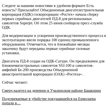
Следите за нашими новостями в удобном формате Есть
новость? Присылайте! Объединенная двигателестроительная
корпорация (ОДК) госкорпорации «Ростех» начала сборку
первых серийных двигателей ПД-8 для региональных
самолетов Superjet. Об этом 25 июня сообщила пресс-служба
ОДК.
Для модернизации и ускорения производственного процесса в
эксплуатацию ввели порядка 100 единиц промышленного
оборудования. Отмечается, что в ближайшие месяцы
заказчику будут переданы первые серийные силовые
установки.
Двигатель ПД-8 создан на ОДК-Сатурн. Он предназначен для
ближнемагистральных самолетов SSJ-100 и самолетов-
амфибий Бе-200 производства Объединенной
авиастроительной корпорации (ОАК) «Ростеха».
Сейчас читают:
Смерч налетел на деревню в Учалинском районе Башкирии
Подозреваемые в убийстве покушавшейся на Ермолаева
попали в…