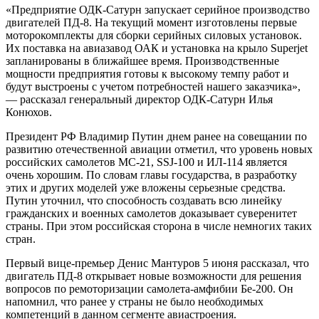
«Предприятие ОДК-Сатурн запускает серийное производство
двигателей ПД-8. На текущий момент изготовлены первые
моторокомплекты для сборки серийных силовых установок.
Их поставка на авиазавод ОАК и установка на крыло Superjet
запланированы в ближайшее время. Производственные
мощности предприятия готовы к высокому темпу работ и
будут выстроены с учетом потребностей нашего заказчика»,
— рассказал генеральный директор ОДК-Сатурн Илья
Конюхов.
Президент РФ Владимир Путин днем ранее на совещании
по
развитию отечественной авиации отметил, что уровень новых
российских самолетов МС-21, SSJ-100 и ИЛ-114 является
очень хорошим. По словам главы государства, в разработку
этих и других моделей уже вложены серьезные средства.
Путин уточнил, что способность создавать всю линейку
гражданских и военных самолетов доказывает суверенитет
страны. При этом российская сторона в числе немногих таких
стран.
Первый вице-премьер Денис Мантуров 5 июня рассказал, что
двигатель ПД-8 открывает новые возможности для решения
вопросов по ремоторизации самолета-амфибии Бе-200. Он
напомнил, что ранее у страны не было необходимых
компетенций в данном сегменте авиастроения.