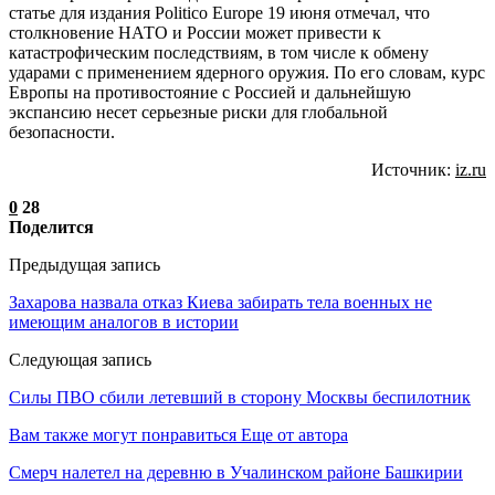
статье для издания Politico Europe 19 июня отмечал, что
столкновение НАТО и России может привести к
катастрофическим последствиям, в том числе к обмену
ударами с применением ядерного оружия. По его словам, курс
Европы на противостояние с Россией и дальнейшую
экспансию несет серьезные риски для глобальной
безопасности.
Источник:
iz.ru
0
28
Поделится
Предыдущая запись
Захарова назвала отказ Киева забирать тела военных не
имеющим аналогов в истории
Следующая запись
Силы ПВО сбили летевший в сторону Москвы беспилотник
Вам также могут понравиться
Еще от автора
Смерч налетел на деревню в Учалинском районе Башкирии