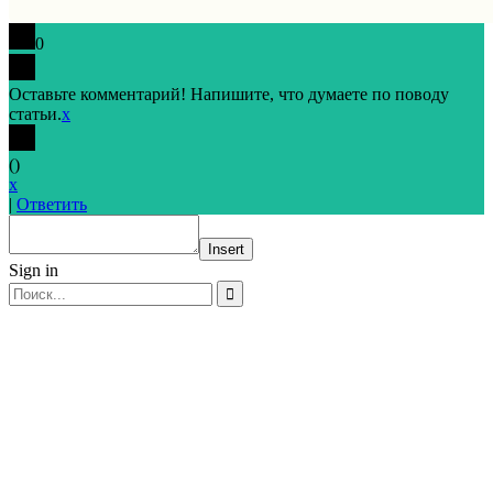
0
Оставьте комментарий! Напишите, что думаете по поводу
статьи.
x
(
)
x
|
Ответить
Insert
Sign in