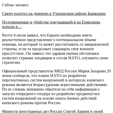
Сейчас читают:
Смерч налетел на деревню в Учалинском районе Башкирии
Подозреваемые в убийстве покушавшейся на Ермолаева
попали в…
Рютте 6 июля заявил, что Европе необходимо иметь
реалистичное представление о потенциальном объеме
помощи, на который та может рассчитывать от американской
стороны, если та продолжит сокращать свое военное
присутствие. Он заявил, что здравая оценка обстановки
позволит странам, входящим в состав НАТО, улучшить свою
стратегию.
Официальный представитель МИД России Мария Захарова 29
июня сообщила, что планы НАТО по разработке
перспективных систем вооружений в интересах киевского
режима являются безрассудными агрессивными действиями.
По ее словам, внимание обратила на себя информация о
запуске очередного тендера по разработке продвинутых
систем вооружений на основе опыта боевых действий
киевского режима против России.
Министр иностранных дел России Сергей Лавров в своей