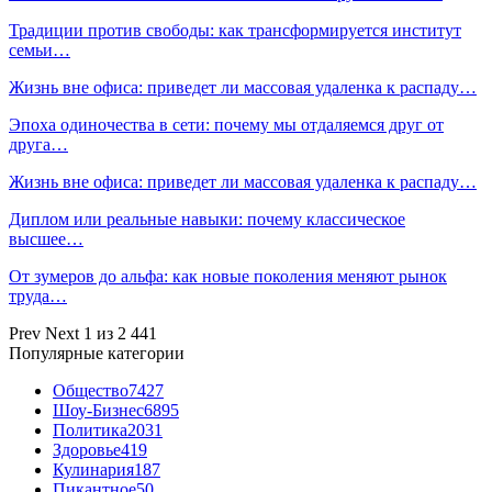
Традиции против свободы: как трансформируется институт
семьи…
Жизнь вне офиса: приведет ли массовая удаленка к распаду…
Эпоха одиночества в сети: почему мы отдаляемся друг от
друга…
Жизнь вне офиса: приведет ли массовая удаленка к распаду…
Диплом или реальные навыки: почему классическое
высшее…
От зумеров до альфа: как новые поколения меняют рынок
труда…
Prev
Next
1 из 2 441
Популярные категории
Общество
7427
Шоу-Бизнес
6895
Политика
2031
Здоровье
419
Кулинария
187
Пикантное
50