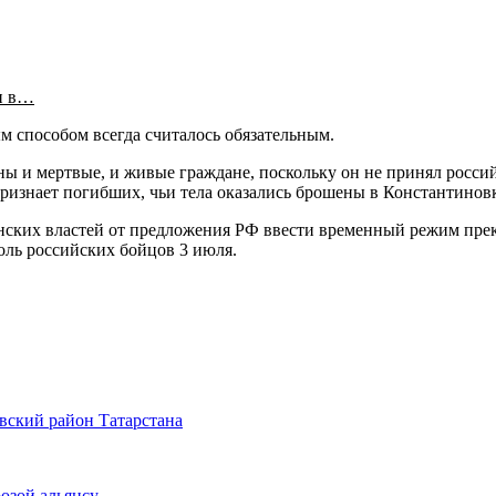
и в…
ым способом всегда считалось обязательным.
ны и мертвые, и живые граждане, поскольку он не принял росси
признает погибших, чьи тела оказались брошены в Константиновк
ских властей от предложения РФ ввести временный режим прек
оль российских бойцов 3 июля.
вский район Татарстана
озой альянсу