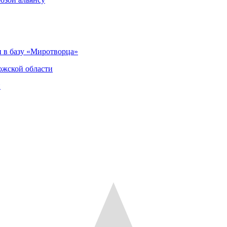
 в базу «Миротворца»
ожской области
и