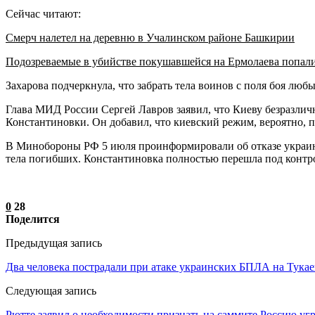
Сейчас читают:
Смерч налетел на деревню в Учалинском районе Башкирии
Подозреваемые в убийстве покушавшейся на Ермолаева попал
Захарова подчеркнула, что забрать тела воинов с поля боя люб
Глава МИД России Сергей Лавров заявил, что Киеву безразлич
Константиновки. Он добавил, что киевский режим, вероятно, 
В Минобороны РФ 5 июля проинформировали об отказе украин
тела погибших. Константиновка полностью перешла под контр
0
28
Поделится
Предыдущая запись
Два человека пострадали при атаке украинских БПЛА на Тукае
Следующая запись
Рютте заявил о необходимости признать на саммите Россию угр