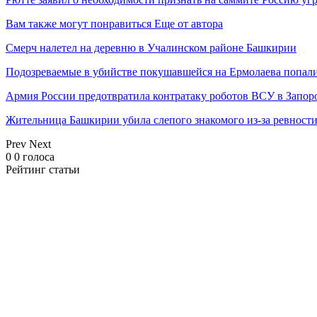
Вам также могут понравиться
Еще от автора
Смерч налетел на деревню в Учалинском районе Башкирии
Подозреваемые в убийстве покушавшейся на Ермолаева попали
Армия России предотвратила контратаку роботов ВСУ в Запор
Жительница Башкирии убила слепого знакомого из-за ревност
Prev
Next
0
0
голоса
Рейтинг статьи