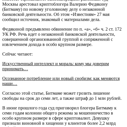
Москвы арестовал криптоблогера Валерию Федякину
(Битмаму) по новому уголовному делу о незаконной
банковской деятельности. Об этом «Известиям» 27 мая
сообщил источник, знакомый с материалами дела.
Федякиной предъявлено обвинение по п. «а», «б» ч. 2 ст. 172
УК РФ. Речь идет о незаконной банковской деятельности,
совершенной организованной группой и сопряженной с
извлечением дохода в особо крупном размере.
Сейчас читают:
Искусственный интеллект и мораль: кому мы доверим
принимать…
Осознанное потребление или новый снобизм: как меняются
наши…
Согласно этой статье, Битмаме может грозить лишение
свободы на срок до семи лет, а также штраф до 1 млн рублей.
В июне прошлого года суд приговорил блогера Битмаму к
семи годам колонии общего режима за мошенничество в
особо крупном размере в сфере криптовалют. Девушку
признали виновной в хищении у клиентов более 2,2 млрд