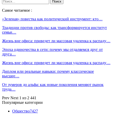
Самое читаемое :
«Зеленая» повестка как политический инструмент: кто…
Традиции против свободы: как трансформируется институт
семьи…
Жизнь вне офиса: приведет ли массовая удаленка к распаду…
Эпоха одиночества в сети: почему мы отдаляемся друг от
друга…
Жизнь вне офиса: приведет ли массовая удаленка к распаду…
Диплом или реальные навыки: почему классическое
высшее…
От зумеров до альфа: как новые поколения меняют рынок
труда…
Prev
Next
1 из 2 441
Популярные категории
Общество
7427