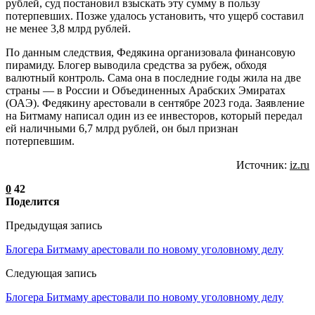
рублей, суд постановил взыскать эту сумму в пользу
потерпевших. Позже удалось установить, что ущерб составил
не менее 3,8 млрд рублей.
По данным следствия, Федякина организовала финансовую
пирамиду. Блогер выводила средства за рубеж, обходя
валютный контроль. Сама она в последние годы жила на две
страны — в России и Объединенных Арабских Эмиратах
(ОАЭ). Федякину арестовали в сентябре 2023 года. Заявление
на Битмаму написал один из ее инвесторов, который передал
ей наличными 6,7 млрд рублей, он был признан
потерпевшим.
Источник:
iz.ru
0
42
Поделится
Предыдущая запись
Блогера Битмаму арестовали по новому уголовному делу
Следующая запись
Блогера Битмаму арестовали по новому уголовному делу