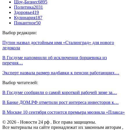
Шоу-Бизнес
6895
Политика
2031
Здоровье
419
Кулинария
187
Пикантное
50
Выбор редакции:
Путин назвал достойным имя «Сталинград» для нового
ледокола
В Госдуме напомнили об исключении борщевика из
перечня…
Эксперт назвала размер надбавки к пенсии работающих…
Выбор читателей:
В Госдуме сообщили о самой короткой рабочей зиме за…
В Банке ДОМ.РФ отметили рост интереса инвесторов к…
В Москве 10 сентября состоится премьера мюзикла «Плакса»
© 2026 - Новости 24 рф . Все права защищены.
Все материалы на сайте принадлежат их законным авторам ,