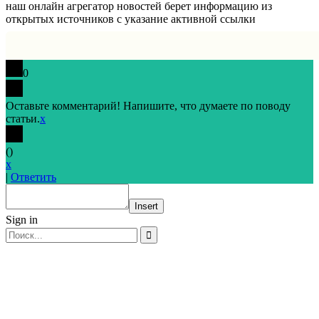
наш онлайн агрегатор новостей берет информацию из
открытых источников с указание активной ссылки
0
Оставьте комментарий! Напишите, что думаете по поводу
статьи.
x
(
)
x
|
Ответить
Insert
Sign in