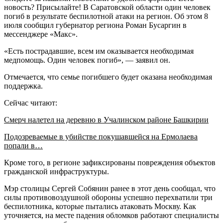
новость? Присылайте! В Саратовской области один человек
погиб в результате беспилотной атаки на регион. Об этом 8
июля сообщил губернатор региона Роман Бусаргин в
мессенджере «Макс».
«Есть пострадавшие, всем им оказывается необходимая
медпомощь. Один человек погиб», — заявил он.
Отмечается, что семье погибшего будет оказана необходимая
поддержка.
Сейчас читают:
Смерч налетел на деревню в Учалинском районе Башкирии
Подозреваемые в убийстве покушавшейся на Ермолаева
попали в…
Кроме того, в регионе зафиксированы повреждения объектов
гражданской инфраструктуры.
Мэр столицы Сергей Собянин ранее в этот день сообщал, что
силы противовоздушной обороны успешно перехватили три
беспилотника, которые пытались атаковать Москву. Как
уточняется, на месте падения обломков работают специалисты