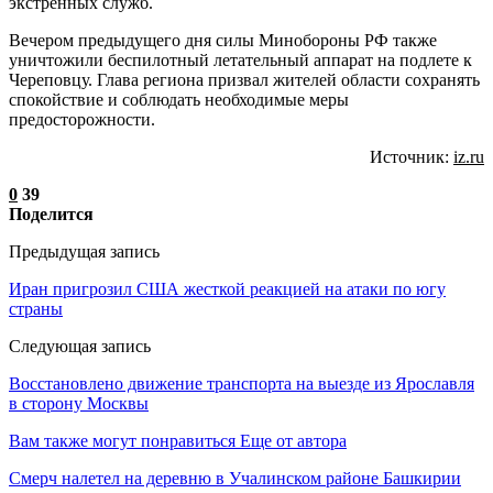
экстренных служб.
Вечером предыдущего дня силы Минобороны РФ также
уничтожили беспилотный летательный аппарат на подлете к
Череповцу. Глава региона призвал жителей области сохранять
спокойствие и соблюдать необходимые меры
предосторожности.
Источник:
iz.ru
0
39
Поделится
Предыдущая запись
Иран пригрозил США жесткой реакцией на атаки по югу
страны
Следующая запись
Восстановлено движение транспорта на выезде из Ярославля
в сторону Москвы
Вам также могут понравиться
Еще от автора
Смерч налетел на деревню в Учалинском районе Башкирии