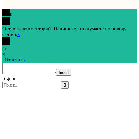
0
Оставьте комментарий! Напишите, что думаете по поводу
статьи.
x
(
)
x
|
Ответить
Insert
Sign in