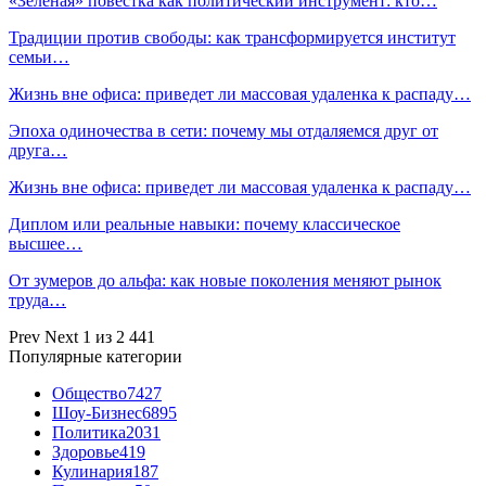
«Зеленая» повестка как политический инструмент: кто…
Традиции против свободы: как трансформируется институт
семьи…
Жизнь вне офиса: приведет ли массовая удаленка к распаду…
Эпоха одиночества в сети: почему мы отдаляемся друг от
друга…
Жизнь вне офиса: приведет ли массовая удаленка к распаду…
Диплом или реальные навыки: почему классическое
высшее…
От зумеров до альфа: как новые поколения меняют рынок
труда…
Prev
Next
1 из 2 441
Популярные категории
Общество
7427
Шоу-Бизнес
6895
Политика
2031
Здоровье
419
Кулинария
187