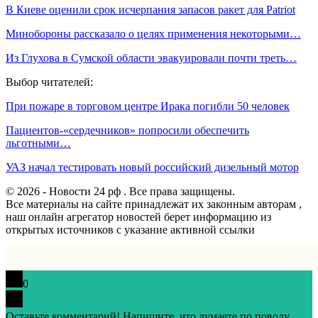
В Киеве оценили срок исчерпания запасов ракет для Patriot
Минобороны рассказало о целях применения некоторыми…
Из Глухова в Сумской области эвакуировали почти треть…
Выбор читателей:
При пожаре в торговом центре Ирака погибли 50 человек
Пациентов-«сердечников» попросили обеспечить
льготными…
УАЗ начал тестировать новый российский дизельный мотор
© 2026 - Новости 24 рф . Все права защищены.
Все материалы на сайте принадлежат их законным авторам ,
наш онлайн агрегатор новостей берет информацию из
открытых источников с указание активной ссылки
0
Оставьте комментарий! Напишите, что думаете по поводу