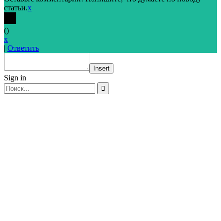
статьи.
x
(
)
x
|
Ответить
Insert
Sign in