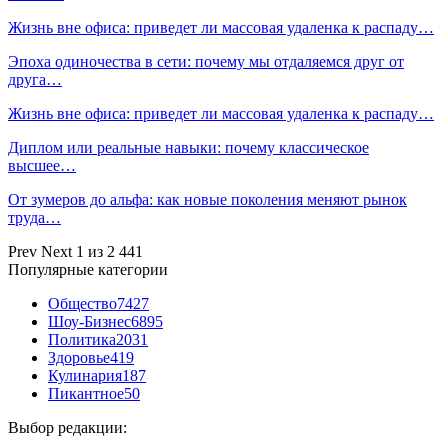
Жизнь вне офиса: приведет ли массовая удаленка к распаду…
Эпоха одиночества в сети: почему мы отдаляемся друг от
друга…
Жизнь вне офиса: приведет ли массовая удаленка к распаду…
Диплом или реальные навыки: почему классическое
высшее…
От зумеров до альфа: как новые поколения меняют рынок
труда…
Prev
Next
1 из 2 441
Популярные категории
Общество
7427
Шоу-Бизнес
6895
Политика
2031
Здоровье
419
Кулинария
187
Пикантное
50
Выбор редакции: