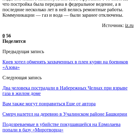
что постройка была передана в федеральное ведение, а в
последние несколько лет в ней велись ремонтные работы.
Коммуникации — газ и вода — были заранее отключены.
Источник:
iz.ru
0
56
Поделится
Предыдущая запись
Киев хотел обменять захваченных в плен курян на боевиков
«Азова»
Следующая запись
Два человека пострадали в Набережных Челнах при взрыве
газа в жилом доме
Вам также могут понравиться
Еще от автора
Смерч налетел на деревню в Учалинском районе Башкирии
Подозреваемые в убийстве покушавшейся на Ермолаева
попали в базу «Миротворца»