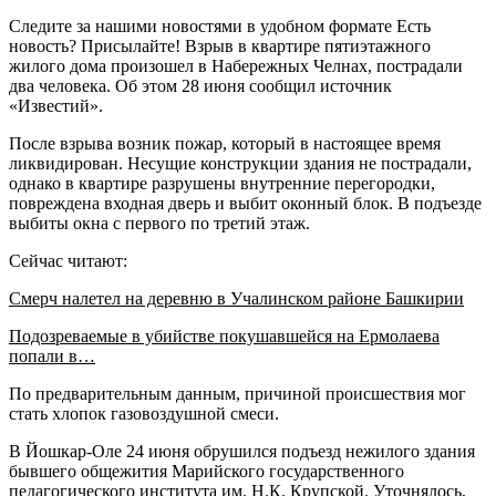
Следите за нашими новостями в удобном формате Есть
новость? Присылайте! Взрыв в квартире пятиэтажного
жилого дома произошел в Набережных Челнах, пострадали
два человека. Об этом 28 июня сообщил источник
«Известий».
После взрыва возник пожар, который в настоящее время
ликвидирован. Несущие конструкции здания не пострадали,
однако в квартире разрушены внутренние перегородки,
повреждена входная дверь и выбит оконный блок. В подъезде
выбиты окна с первого по третий этаж.
Сейчас читают:
Смерч налетел на деревню в Учалинском районе Башкирии
Подозреваемые в убийстве покушавшейся на Ермолаева
попали в…
По предварительным данным, причиной происшествия мог
стать хлопок газовоздушной смеси.
В Йошкар-Оле 24 июня обрушился подъезд нежилого здания
бывшего общежития Марийского государственного
педагогического института им. Н.К. Крупской. Уточнялось,