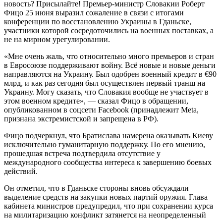
новость? Присылайте! Премьер-министр Словакии Роберт
Фицо 25 июня выразил сожаление в связи с итогами
конференции по восстановлению Украины в Гданьске,
участники которой сосредоточились на военных поставках, а
не на мирном урегулировании.
«Мне очень жаль, что относительно много премьеров и стран
в Евросоюзе поддерживают войну. Всё новые и новые деньги
направляются на Украину. Был одобрен военный кредит в €90
млрд, и как раз сегодня был осуществлен первый транш на
Украину. Могу сказать, что Словакия вообще не участвует в
этом военном кредите», — сказал Фицо в обращении,
опубликованном в соцсети Facebook (принадлежит Meta,
признана экстремистской и запрещена в РФ).
Фицо подчеркнул, что Братислава намерена оказывать Киеву
исключительно гуманитарную поддержку. По его мнению,
прошедшая встреча подтвердила отсутствие у
международного сообщества интереса к завершению боевых
действий.
Он отметил, что в Гданьске стороны вновь обсуждали
выделение средств на закупки новых партий оружия. Глава
кабинета министров предупредил, что при сохранении курса
на милитаризацию конфликт затянется на неопределенный