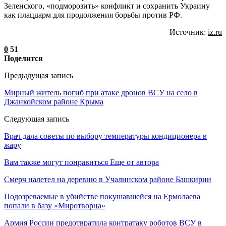
Зеленского, «подморозить» конфликт и сохранить Украину
как плацдарм для продолжения борьбы против РФ.
Источник:
iz.ru
0
51
Поделится
Предыдущая запись
Мирный житель погиб при атаке дронов ВСУ на село в
Джанкойском районе Крыма
Следующая запись
Врач дала советы по выбору температуры кондиционера в
жару
Вам также могут понравиться
Еще от автора
Смерч налетел на деревню в Учалинском районе Башкирии
Подозреваемые в убийстве покушавшейся на Ермолаева
попали в базу «Миротворца»
Армия России предотвратила контратаку роботов ВСУ в