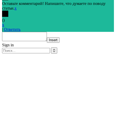
Оставьте комментарий! Напишите, что думаете по поводу
статьи.
x
(
)
x
|
Ответить
Insert
Sign in