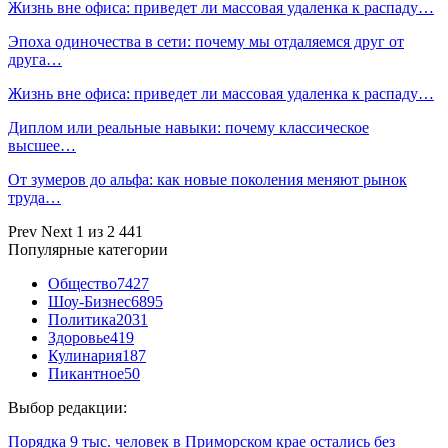
Жизнь вне офиса: приведет ли массовая удаленка к распаду…
Эпоха одиночества в сети: почему мы отдаляемся друг от
друга…
Жизнь вне офиса: приведет ли массовая удаленка к распаду…
Диплом или реальные навыки: почему классическое
высшее…
От зумеров до альфа: как новые поколения меняют рынок
труда…
Prev
Next
1 из 2 441
Популярные категории
Общество
7427
Шоу-Бизнес
6895
Политика
2031
Здоровье
419
Кулинария
187
Пикантное
50
Выбор редакции:
Порядка 9 тыс. человек в Приморском крае остались без