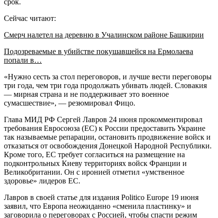
срок.
Сейчас читают:
Смерч налетел на деревню в Учалинском районе Башкирии
Подозреваемые в убийстве покушавшейся на Ермолаева
попали в…
«Нужно сесть за стол переговоров, и лучше вести переговоры
три года, чем три года продолжать убивать людей. Словакия
— мирная страна и не поддерживает это военное
сумасшествие», — резюмировал Фицо.
Глава МИД РФ Сергей Лавров 24 июня прокомментировал
требования Евросоюза (ЕС) к России предоставить Украине
так называемые репарации, остановить продвижение войск и
отказаться от освобождения Донецкой Народной Республики.
Кроме того, ЕС требует согласиться на размещение на
подконтрольных Киеву территориях войск Франции и
Великобритании. Он с иронией отметил «умственное
здоровье» лидеров ЕС.
Лавров в своей статье для издания Politico Europe 19 июня
заявил, что Европа неожиданно «сменила пластинку» и
заговорила о переговорах с Россией, чтобы спасти режим