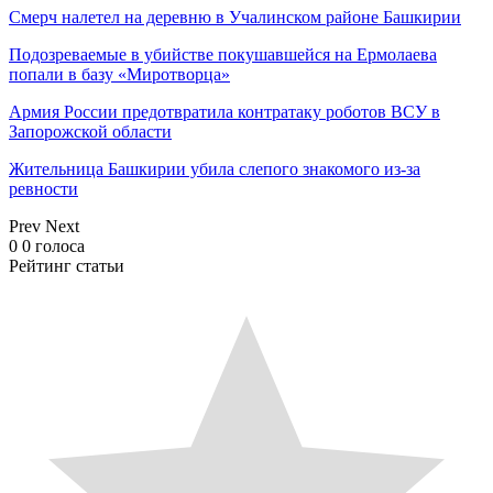
Смерч налетел на деревню в Учалинском районе Башкирии
Подозреваемые в убийстве покушавшейся на Ермолаева
попали в базу «Миротворца»
Армия России предотвратила контратаку роботов ВСУ в
Запорожской области
Жительница Башкирии убила слепого знакомого из-за
ревности
Prev
Next
0
0
голоса
Рейтинг статьи