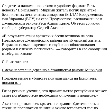
Следите за нашими новостями в удобном формате Есть
новость? Присылайте! Мирный житель погиб при атаке
беспилотных летательных аппаратов (БПЛА) Вооруженных
сил Украины (ВСУ) на село Предмостное, расположенное в
Джанкойском районе Республики Крым. Об этом 25 июня
сообщил губернатор Сергей Аксенов.
«В результате атаки вражеских беспилотников на село
Предмостное Джанкойского района погиб мирный житель.
Выражаю самые искренние и глубокие соболезнования
родным и близким погибшего», — говорится в его сообщении
в Telegram-канале.
Сейчас читают:
Смерч налетел на деревню в Учалинском районе Башкирии
Подозреваемые в убийстве покушавшейся на Ермолаева
попали в…
Глава региона уточнил, что правительство республики окажет
семье погибшего всю необходимую помощь и поддержку.
Аксенов призвал всех крымчан сохранять бдительность, а
также не поддаваться панике и руководствоваться только