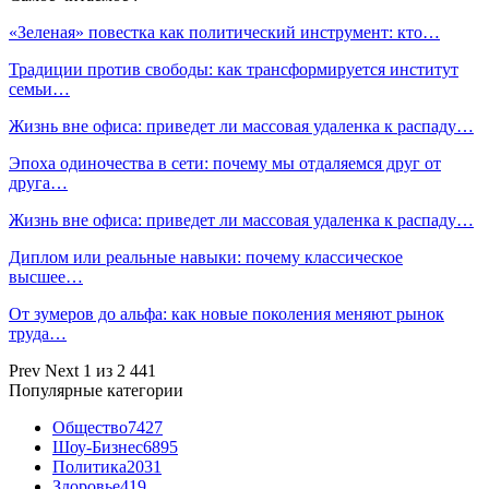
«Зеленая» повестка как политический инструмент: кто…
Традиции против свободы: как трансформируется институт
семьи…
Жизнь вне офиса: приведет ли массовая удаленка к распаду…
Эпоха одиночества в сети: почему мы отдаляемся друг от
друга…
Жизнь вне офиса: приведет ли массовая удаленка к распаду…
Диплом или реальные навыки: почему классическое
высшее…
От зумеров до альфа: как новые поколения меняют рынок
труда…
Prev
Next
1 из 2 441
Популярные категории
Общество
7427
Шоу-Бизнес
6895
Политика
2031
Здоровье
419