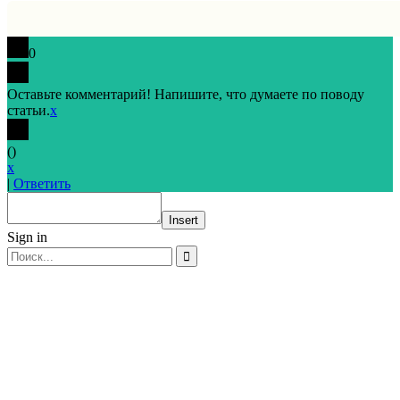
0
Оставьте комментарий! Напишите, что думаете по поводу
статьи.
x
(
)
x
|
Ответить
Insert
Sign in