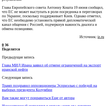
Глава Европейского совета Антониу Кошта 19 июня сообщил,
что ЕС не может выступать в роли посредника в переговорах
по Украине, поскольку поддерживает Киев. Однако отметил,
что ЕС необходимо установить прямой дипломатический
канал общения с Россией, подчеркнув важность диалога и
обмена позициями.
Источник:
iz.ru
0
36
Поделится
Предыдущая запись
Глава МИД Ирана заявил об отмене ограничений на экспорт
иранской нефти
Следующая запись
Трамп поздравил оппозиционера Эсприэлью с победой на
выборах президента Колумбии
Вам также могут понравиться
Еще от автора
Искусственный интеллект и мораль: кому мы доверим