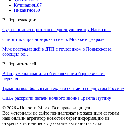
Кулинария
187
Пикантное
50
Выбор редакции:
Суд не принял протокол на уличную певицу Наоко о…
Синоптик спрогнозировал снег в Москве в феврале
Муж пострадавшей в ДТП с грузовиком в Подмосковье
сообщил об…
Выбор читателей:
В Госдуме напомнили об исключении борщевика из
перечня…
Трамп назвал больными тех, кто считает его «другом России»
США раскрыли детали ночного звонка Трампа Путину
© 2026 - Новости 24 рф . Все права защищены.
Все материалы на сайте принадлежат их законным авторам ,
наш онлайн агрегатор новостей берет информацию из
открытых источников с указание активной ссылки