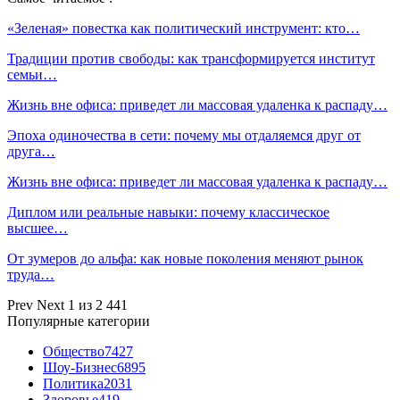
«Зеленая» повестка как политический инструмент: кто…
Традиции против свободы: как трансформируется институт
семьи…
Жизнь вне офиса: приведет ли массовая удаленка к распаду…
Эпоха одиночества в сети: почему мы отдаляемся друг от
друга…
Жизнь вне офиса: приведет ли массовая удаленка к распаду…
Диплом или реальные навыки: почему классическое
высшее…
От зумеров до альфа: как новые поколения меняют рынок
труда…
Prev
Next
1 из 2 441
Популярные категории
Общество
7427
Шоу-Бизнес
6895
Политика
2031
Здоровье
419