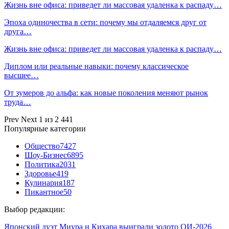
Жизнь вне офиса: приведет ли массовая удаленка к распаду…
Эпоха одиночества в сети: почему мы отдаляемся друг от
друга…
Жизнь вне офиса: приведет ли массовая удаленка к распаду…
Диплом или реальные навыки: почему классическое
высшее…
От зумеров до альфа: как новые поколения меняют рынок
труда…
Prev
Next
1 из 2 441
Популярные категории
Общество
7427
Шоу-Бизнес
6895
Политика
2031
Здоровье
419
Кулинария
187
Пикантное
50
Выбор редакции:
Японский дуэт Миура и Кихара выиграли золото ОИ-2026