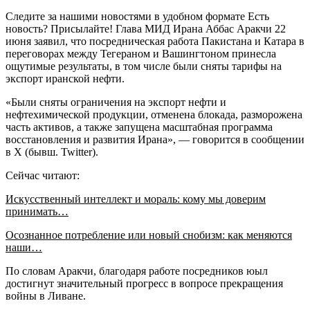
Следите за нашими новостями в удобном формате Есть
новость? Присылайте! Глава МИД Ирана Аббас Аракчи 22
июня заявил, что посредническая работа Пакистана и Катара в
переговорах между Тегераном и Вашингтоном принесла
ощутимые результаты, в том числе были сняты тарифы на
экспорт иранской нефти.
«Были сняты ограничения на экспорт нефти и
нефтехимической продукции, отменена блокада, разморожена
часть активов, а также запущена масштабная программа
восстановления и развития Ирана», — говорится в сообщении
в X (бывш. Twitter).
Сейчас читают:
Искусственный интеллект и мораль: кому мы доверим
принимать…
Осознанное потребление или новый снобизм: как меняются
наши…
По словам Аракчи, благодаря работе посредников юыл
достигнут значительный прогресс в вопросе прекращения
войны в Ливане.