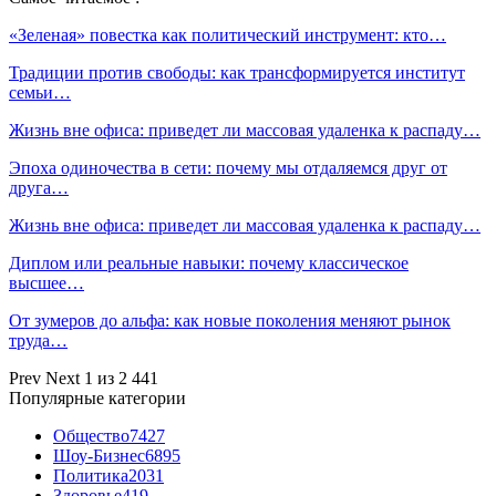
«Зеленая» повестка как политический инструмент: кто…
Традиции против свободы: как трансформируется институт
семьи…
Жизнь вне офиса: приведет ли массовая удаленка к распаду…
Эпоха одиночества в сети: почему мы отдаляемся друг от
друга…
Жизнь вне офиса: приведет ли массовая удаленка к распаду…
Диплом или реальные навыки: почему классическое
высшее…
От зумеров до альфа: как новые поколения меняют рынок
труда…
Prev
Next
1 из 2 441
Популярные категории
Общество
7427
Шоу-Бизнес
6895
Политика
2031
Здоровье
419