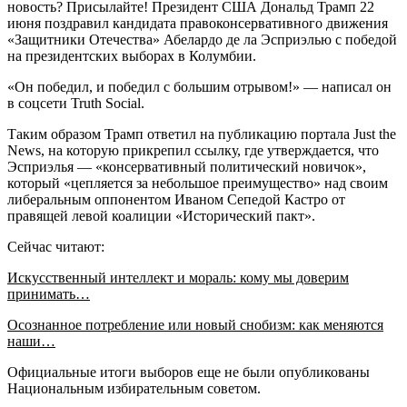
новость? Присылайте! Президент США Дональд Трамп 22
июня поздравил кандидата правоконсервативного движения
«Защитники Отечества» Абелардо де ла Эсприэлью с победой
на президентских выборах в Колумбии.
«Он победил, и победил с большим отрывом!» — написал он
в соцсети Truth Social.
Таким образом Трамп ответил на публикацию портала Just the
News, на которую прикрепил ссылку, где утверждается, что
Эсприэлья — «консервативный политический новичок»,
который «цепляется за небольшое преимущество» над своим
либеральным оппонентом Иваном Сепедой Кастро от
правящей левой коалиции «Исторический пакт».
Сейчас читают:
Искусственный интеллект и мораль: кому мы доверим
принимать…
Осознанное потребление или новый снобизм: как меняются
наши…
Официальные итоги выборов еще не были опубликованы
Национальным избирательным советом.