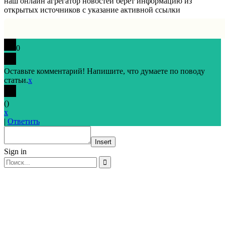
наш онлайн агрегатор новостей берет информацию из
открытых источников с указание активной ссылки
0
Оставьте комментарий! Напишите, что думаете по поводу
статьи.
x
(
)
x
|
Ответить
Insert
Sign in