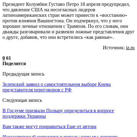
Президент Колумбии Густаво Петро 18 апреля предупредил,
что давление США на несогласных лидеров
латиноамериканских стран может привести к «восстанию»
против влияния Вашингтона. Он подчеркнул, что у него
хорошие личные отношения с Трампом. По его словам, они
дважды разговаривали и развеяли ложные представления друг
о друге, добавив, что они встретились «как равные».
Источник:
iz.ru
0
61
Поделится
Предыдущая запись
Зеленский заявил о самостоятельном выборе Киева
представителя переговоров с РФ
Следующая запись
В Госдуме призвали Польшу определиться в вопросе
поддержки Украины
Вам также могут понравиться
Еще от автора
Искусственный интеллект и мораль: кому мы доверим