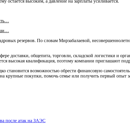
у остается высоким, а давление на зарплаты усиливается.
ать…
аши…
адровых резервов. По словам Мирзабалаевой, несовершеннолетн
фере доставки, общепита, торговли, складской логистики и орг
уется высокая квалификация, поэтому компании приглашают подр
едко становится возможностью обрести финансовую самостоятел
ь на крупные покупки, помочь семье или получить первый опыт з
ева после атак на ЗАЭС