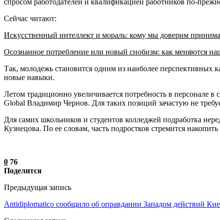
спросом работодателей и квалификацией работников по-прежнем
Сейчас читают:
Искусственный интеллект и мораль: кому мы доверим приним
Осознанное потребление или новый снобизм: как меняются н
Так, молодежь становится одним из наиболее перспективных к
новые навыки.
Летом традиционно увеличивается потребность в персонале в с
Global Владимир Чернов. Для таких позиций зачастую не треб
Для самих школьников и студентов колледжей подработка нер
Кузнецова. По ее словам, часть подростков стремится накопит
0
76
Поделится
Предыдущая запись
Antidiplomatico сообщило об оправдании Западом действий Ки