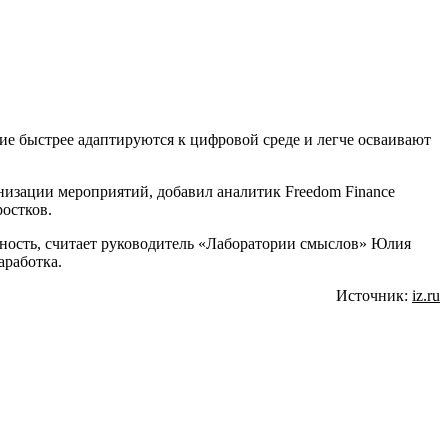
ие быстрее адаптируются к цифровой среде и легче осваивают
анизации мероприятий, добавил аналитик Freedom Finance
остков.
ьность, считает руководитель «Лаборатории смыслов» Юлия
аработка.
Источник:
iz.ru