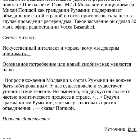
новость? Присылайте! Глава МИД Молдавии и вице-премьер
Михай Попшой как гражданин Румынии поддерживает
объединение с этой страной и готов проголосовать за него в
случае проведения референдума. Такое заявление он сделал 30
мая в эфире радиостанции Vocea Basarabiei,
Сейчас читают:
Искусственный интеллект и мораль: кому мы доверим
принимать…
Осознанное потребление или новый снобизм: как меняются
наши…
«Вопрос вхождения Молдавии в состав Румынии не должен
быть табуированным. У нас существовало и существует
унионистское течение. Несомненно, эта дискуссия является
частью политического процесса в стране. <…> Будучи
гражданином Румынии, я не могу голосовать против
объединения», — сказал Попшой.
Новость дополняется
Источник:
iz.ru