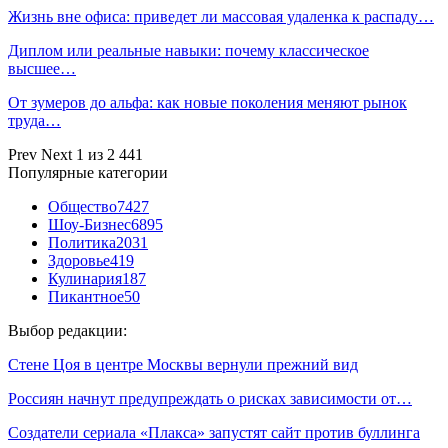
Жизнь вне офиса: приведет ли массовая удаленка к распаду…
Диплом или реальные навыки: почему классическое
высшее…
От зумеров до альфа: как новые поколения меняют рынок
труда…
Prev
Next
1 из 2 441
Популярные категории
Общество
7427
Шоу-Бизнес
6895
Политика
2031
Здоровье
419
Кулинария
187
Пикантное
50
Выбор редакции:
Стене Цоя в центре Москвы вернули прежний вид
Россиян начнут предупреждать о рисках зависимости от…
Создатели сериала «Плакса» запустят сайт против буллинга