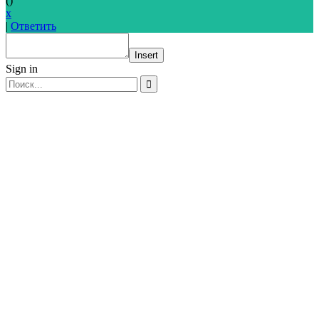
(
)
x
|
Ответить
Insert
Sign in