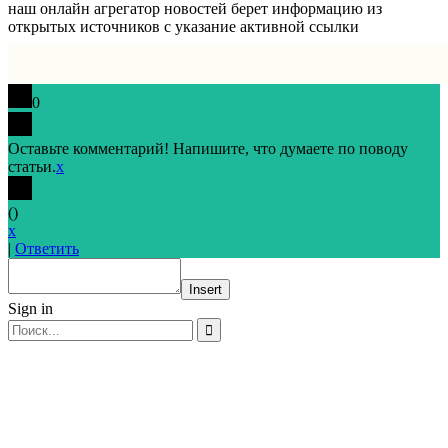
наш онлайн агрегатор новостей берет информацию из
открытых источников с указание активной ссылки
0
Оставьте комментарий! Напишите, что думаете по поводу
статьи.
x
(
)
x
|
Ответить
Insert
Sign in