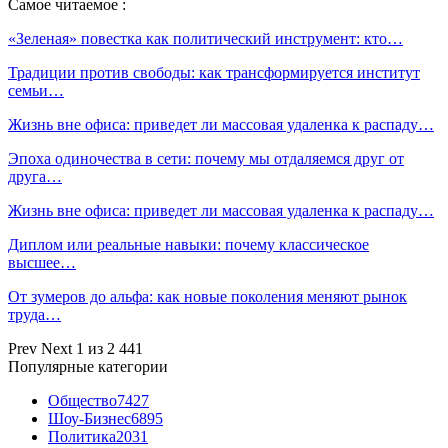
Самое читаемое :
«Зеленая» повестка как политический инструмент: кто…
Традиции против свободы: как трансформируется институт
семьи…
Жизнь вне офиса: приведет ли массовая удаленка к распаду…
Эпоха одиночества в сети: почему мы отдаляемся друг от
друга…
Жизнь вне офиса: приведет ли массовая удаленка к распаду…
Диплом или реальные навыки: почему классическое
высшее…
От зумеров до альфа: как новые поколения меняют рынок
труда…
Prev
Next
1 из 2 441
Популярные категории
Общество
7427
Шоу-Бизнес
6895
Политика
2031