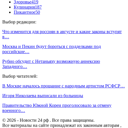
Здоровье
419
Кулинария
187
Пикантное
50
Выбор редакции:
Что изменится для россиян в августе и какие законы вступят
в…
Москва и Пекин будут бороться с подделками под
российские…
Рубио обсудит с Нетаньяху возможную аннексию
Западного…
Выбор читателей:
В Москве началось прощание с народным артистом РСФСР…
Игоря Николаева выписали из больницы
Правительство Южной Кореи проголосовало за отмену
военного…
© 2026 - Новости 24 рф . Все права защищены.
Все материалы на сайте принадлежат их законным авторам ,