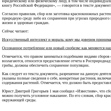
юридическому или физическому лицу, в том числе индивидуал
книгу Российской Федерации», — говорится в тексте документ
Согласно правилам, сбор или заготовка краснокнижных растени
природную среду либо их сохранения при угрозах природного и
жизни и здоровью граждан.
Сейчас читают:
Искусственный интеллект и мораль: кому мы доверим приним
Осознанное потребление или новый снобизм: как меняются н
Отмечается, что правом заниматься подобными видами сборов
возлагаются, относится предоставление отчета в Росприроднад
грибы, должны обеспечить сохранение популяции.
Как следует из текста документа, разрешение на данную деяте
указаны полные сведения о себе, конкретные растения, включая
содержания растений. Отмечается, что должно быть предостав
Юрист Дмитрий Григорьев 1 мая сообщил «Известиям», что сбо
можно получить уголовное наказание. По его словам, сбор кра
окружающей среды.