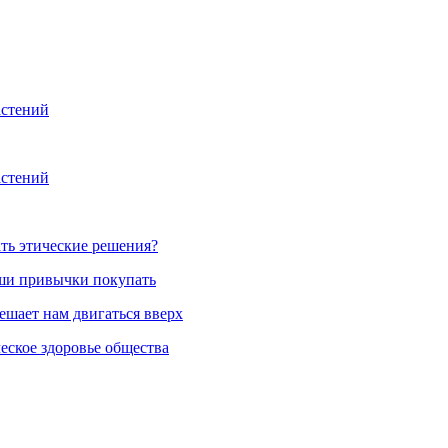
астений
астений
ть этические решения?
аши привычки покупать
ешает нам двигаться вверх
еское здоровье общества