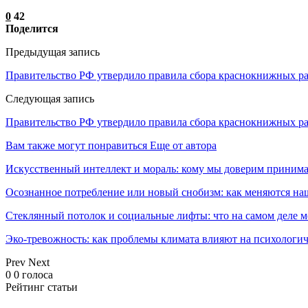
0
42
Поделится
Предыдущая запись
Правительство РФ утвердило правила сбора краснокнижных р
Следующая запись
Правительство РФ утвердило правила сбора краснокнижных р
Вам также могут понравиться
Еще от автора
Искусственный интеллект и мораль: кому мы доверим принима
Осознанное потребление или новый снобизм: как меняются н
Стеклянный потолок и социальные лифты: что на самом деле м
Эко-тревожность: как проблемы климата влияют на психологич
Prev
Next
0
0
голоса
Рейтинг статьи