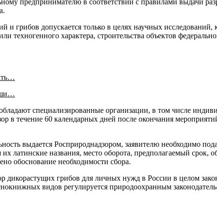
ьному предпринимателю в соответствии с правилами выдачи раз
а.
й и грибов допускается только в целях научных исследований, 
ли техногенного характера, строительства объектов федерально
ать…
аши…
 обладают специализированные организации, в том числе индиви
зор в течение 60 календарных дней после окончания мероприяти
льность выдается Росприроднадзором, заявителю необходимо пода
 их латинские названия, место оборота, предполагаемый срок, о
лено обоснование необходимости сбора.
р дикорастущих грибов для личных нужд в России в целом закон
снокнижных видов регулируется природоохранным законодательст