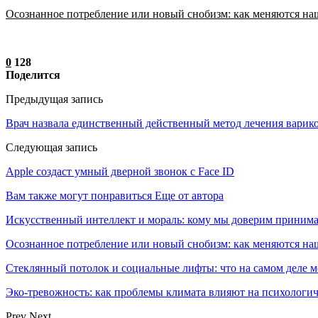
Осознанное потребление или новый снобизм: как меняются н
0
128
Поделится
Предыдущая запись
Врач назвала единственный действенный метод лечения варико
Следующая запись
Apple создаст умный дверной звонок с Face ID
Вам также могут понравиться
Еще от автора
Искусственный интеллект и мораль: кому мы доверим принима
Осознанное потребление или новый снобизм: как меняются н
Стеклянный потолок и социальные лифты: что на самом деле м
Эко-тревожность: как проблемы климата влияют на психологич
Prev
Next