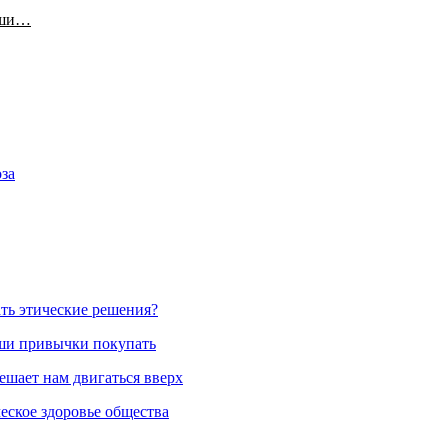
аши…
за
ть этические решения?
аши привычки покупать
ешает нам двигаться вверх
еское здоровье общества