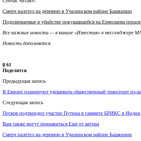
Сейчас читают:
Смерч налетел на деревню в Учалинском районе Башкирии
Подозреваемые в убийстве покушавшейся на Ермолаева попал
Все важные новости — в канале «Известия» в мессенджере
М
Новость дополняется
0
61
Поделится
Предыдущая запись
В Европе планируют удешевить общественный транспорт из-за
Следующая запись
Песков подтвердил участие Путина в саммите БРИКС в Индии
Вам также могут понравиться
Еще от автора
Смерч налетел на деревню в Учалинском районе Башкирии