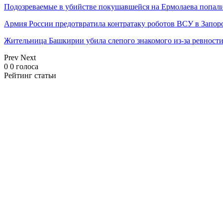
Подозреваемые в убийстве покушавшейся на Ермолаева попали
Армия России предотвратила контратаку роботов ВСУ в Запор
Жительница Башкирии убила слепого знакомого из-за ревност
Prev
Next
0
0
голоса
Рейтинг статьи