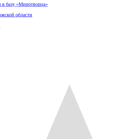
 в базу «Миротворца»
ожской области
и