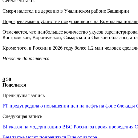
Сейчас читают:
Смерч налетел на деревню в Учалинском районе Башкирии
Подозреваемые в убийстве покушавшейся на Ермолаева попал
Отмечается, что наибольшее количество укусов зарегистриров
Костромской, Воронежской, Самарской и Омской областях, а та
Кроме того, в России в 2026 году более 1,2 млн человек сдела
Новость дополняется
0
50
Поделится
Предыдущая запись
FT предупредила о повышении цен на нефть на фоне блокады 
Следующая запись
BI указал на модернизацию ВВС России за время проведения 
Вам также могут понравиться
Еще от автора