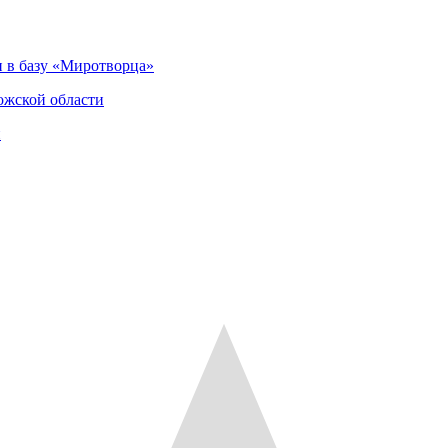
 в базу «Миротворца»
ожской области
и