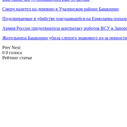
Смерч налетел на деревню в Учалинском районе Башкирии
Подозреваемые в убийстве покушавшейся на Ермолаева попали
Армия России предотвратила контратаку роботов ВСУ в Запор
Жительница Башкирии убила слепого знакомого из-за ревност
Prev
Next
0
0
голоса
Рейтинг статьи