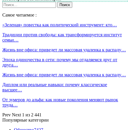
Самое читаемое :
«Зеленая» повестка как политический инструмент: кто…
Традиции против свободы: как трансформируется институт
семьи…
Жизнь вне офиса: приведет ли массовая удаленка к распаду…
Эпоха одиночества в сети: почему мы отдаляемся друг от
друга…
Жизнь вне офиса: приведет ли массовая удаленка к распаду…
Диплом или реальные навыки: почему классическое
высшее…
От зумеров до альфа: как новые поколения меняют рынок
труда…
Prev
Next
1 из 2 441
Популярные категории
Общество
7427