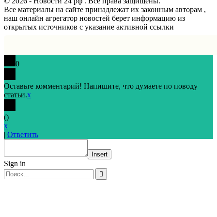
© 2026 - Новости 24 рф . Все права защищены.
Все материалы на сайте принадлежат их законным авторам ,
наш онлайн агрегатор новостей берет информацию из
открытых источников с указание активной ссылки
0
Оставьте комментарий! Напишите, что думаете по поводу
статьи.
x
(
)
x
|
Ответить
Insert
Sign in