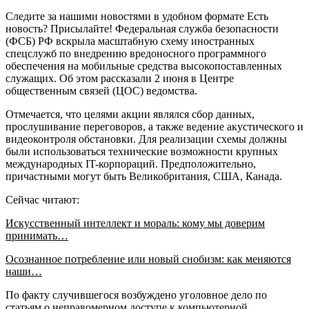
Следите за нашими новостями в удобном формате Есть
новость? Присылайте! Федеральная служба безопасности
(ФСБ) РФ вскрыла масштабную схему иностранных
спецслужб по внедрению вредоносного программного
обеспечения на мобильные средства высокопоставленных
служащих. Об этом рассказали 2 июня в Центре
общественным связей (ЦОС) ведомства.
Отмечается, что целями акции являлся сбор данных,
прослушивание переговоров, а также ведение акустического и
видеоконтроля обстановки. Для реализации схемы должны
были использоваться технические возможности крупных
международных IT-корпораций. Предположительно,
причастными могут быть Великобритания, США, Канада.
Сейчас читают:
Искусственный интеллект и мораль: кому мы доверим
принимать…
Осознанное потребление или новый снобизм: как меняются
наши…
По факту случившегося возбуждено уголовное дело по
статьям о неправомерном доступе к компьютерной