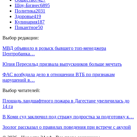
Шоу-Бизнес
6895
Политика
2031
Здоровье
419
Кулинария
187
Пикантное
50
Выбор редакции:
МВД объявило в розыск бывшего топ-менеджера
Центробанка…
Юлия Пересильд призвала выпускников больше мечтать
ФАС возбудила дело в отношении ВТБ по признакам
нарушений в…
Выбор читателей:
Площадь ландшафтного пожара в Дагестане увеличилась до
14 га
В Коми суд заключил под стражу подростка за подготовку к…
Зоолог рассказал о правилах поведения при встрече с акулой