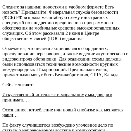
Следите за нашими новостями в удобном формате Есть
новость? Присылайте! Федеральная служба безопасности
(ФСБ) РФ вскрыла масштабную схему иностранных
спецслужб по внедрению вредоносного программного
обеспечения на мобильные средства высокопоставленных
служащих. Об этом рассказали 2 июня в Центре
общественным связей (ЦОС) ведомства.
Отмечается, что целями акции являлся сбор данных,
прослушивание переговоров, а также ведение акустического и
видеоконтроля обстановки. Для реализации схемы должны
были использоваться технические возможности крупных
международных IT-корпораций. Предположительно,
причастными могут быть Великобритания, США, Канада.
Сейчас читают:
Искусственный интеллект и мораль: кому мы доверим
принимать…
Осознанное потребление или новый снобизм: как меняются
наши…
По факту случившегося возбуждено уголовное дело по
статьям о неправомерном доступе к компьютерной