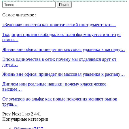
Самое читаемое :
«Зеленая» повестка как политический инструмент: кто…
Традиции против свободы: как трансформируется институт
семьи…
Жизнь вне офиса: приведет ли массовая удаленка к распаду…
Эпоха одиночества в сети: почему мы отдаляемся друг от
друга…
Жизнь вне офиса: приведет ли массовая удаленка к распаду…
Диплом или реальные навыки: почему классическое
высшее…
От зумеров до альфа: как новые поколения меняют рынок
труда…
Prev
Next
1 из 2 441
Популярные категории
Общество
7427