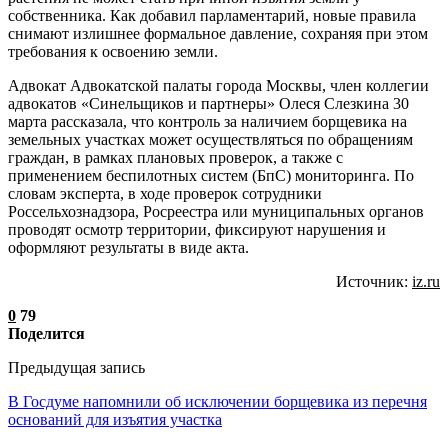
собственника. Как добавил парламентарий, новые правила
снимают излишнее формальное давление, сохраняя при этом
требования к освоению земли.
Адвокат Адвокатской палаты города Москвы, член коллегии
адвокатов «Синельщиков и партнеры» Олеся Слезкина 30
марта рассказала, что контроль за наличием борщевика на
земельных участках может осуществляться по обращениям
граждан, в рамках плановых проверок, а также с
применением беспилотных систем (БпС) мониторинга. По
словам эксперта, в ходе проверок сотрудники
Россельхознадзора, Росреестра или муниципальных органов
проводят осмотр территории, фиксируют нарушения и
оформляют результаты в виде акта.
Источник:
iz.ru
0
79
Поделится
Предыдущая запись
В Госдуме напомнили об исключении борщевика из перечня
оснований для изъятия участка