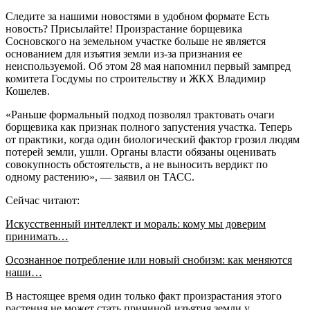
Следите за нашими новостями в удобном формате Есть
новость? Присылайте! Произрастание борщевика
Сосновского на земельном участке больше не является
основанием для изъятия земли из-за признания ее
неиспользуемой. Об этом 28 мая напомнил первый зампред
комитета Госдумы по строительству и ЖКХ Владимир
Кошелев.
«Раньше формальный подход позволял трактовать очаги
борщевика как признак полного запустения участка. Теперь
от практики, когда один биологический фактор грозил людям
потерей земли, ушли. Органы власти обязаны оценивать
совокупность обстоятельств, а не выносить вердикт по
одному растению», — заявил он ТАСС.
Сейчас читают:
Искусственный интеллект и мораль: кому мы доверим
принимать…
Осознанное потребление или новый снобизм: как меняются
наши…
В настоящее время один только факт произрастания этого
растения не может стать причиной изъятия земли у