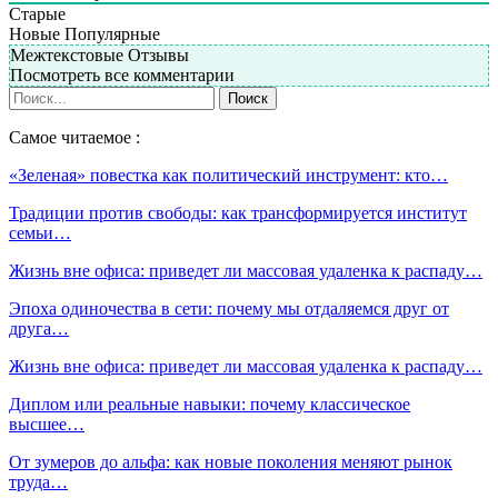
Старые
Новые
Популярные
Межтекстовые Отзывы
Посмотреть все комментарии
Самое читаемое :
«Зеленая» повестка как политический инструмент: кто…
Традиции против свободы: как трансформируется институт
семьи…
Жизнь вне офиса: приведет ли массовая удаленка к распаду…
Эпоха одиночества в сети: почему мы отдаляемся друг от
друга…
Жизнь вне офиса: приведет ли массовая удаленка к распаду…
Диплом или реальные навыки: почему классическое
высшее…
От зумеров до альфа: как новые поколения меняют рынок
труда…