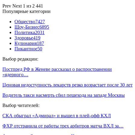
Prev
Next
1 из 2 441
Популярные категории
Общество
7427
Шоу-Бизнес
6895
Политика
2031
Здоровье
419
Кулинария
187
Пикантное
50
Выбор редакции:
Постпред РФ в Женеве рассказал о распространении
«ядерного…
Ценовая недоступность лекарств резко возрастает после 30 лет
Водитель такси насмерть сбил пешехода на западе Москвы
Выбор читателей:
СКА обыграл «Адмирал» и вышел в плей-офф КХЛ
ФХР отстранила от работы трех арбитров матча ВХЛ за…