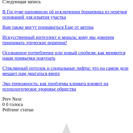
Следующая запись
В Госдуме напомнили об исключении борщевика из перечня
оснований для изъятия участка
Вам также могут понравиться
Еще от автора
Искусственный интеллект и мораль: кому мы доверим
принимать этические решения?
Осознанное потребление или новый снобизм: как меняются
наши привычки покупать
Стеклянный потолок и социальные лифты: что на самом деле
мешает нам двигаться вверх
Эко-тревожность: как проблемы климата влияют на
психологическое здоровье общества
Prev
Next
0
0
голоса
Рейтинг статьи