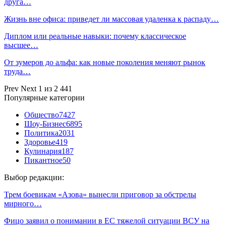
друга…
Жизнь вне офиса: приведет ли массовая удаленка к распаду…
Диплом или реальные навыки: почему классическое
высшее…
От зумеров до альфа: как новые поколения меняют рынок
труда…
Prev
Next
1 из 2 441
Популярные категории
Общество
7427
Шоу-Бизнес
6895
Политика
2031
Здоровье
419
Кулинария
187
Пикантное
50
Выбор редакции:
Трем боевикам «Азова» вынесли приговор за обстрелы
мирного…
Фицо заявил о понимании в ЕС тяжелой ситуации ВСУ на