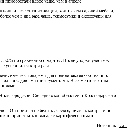
и приобретали вдвое чаще, чем в апреле.
ов вошли шезлонги из акации, комплекты садовой мебели,
лее чем в два раза чаще, термосумки и аксессуары для
а 35,6% по сравнению с мартом. После уборки участков
е увеличился в три раза.
чи: вместе с товарами для полива заказывают кашпо,
я воды и садовыми инструментами. В сегменте техники
 пилами.
 Нижегородской, Свердловской областей и Краснодарского
чвы. Он призвал не белить деревья, не жечь костры и не
ожно приступать к высадке картофеля и томатов.
Источник:
iz.ru