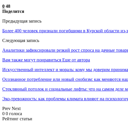
0
48
Поделится
Предыдущая запись
Более 400 человек признали погибшими в Курской области из
Следующая запись
Аналитики зафиксировали резкий рост спроса на дачные товар
Вам также могут понравиться
Еще от автора
Искусственный интеллект и мораль: кому мы доверим принима
Осознанное потребление или новый снобизм: как меняются н
Стеклянный потолок и социальные лифты: что на самом деле м
Эко-тревожность: как проблемы климата влияют на психологич
Prev
Next
0
0
голоса
Рейтинг статьи