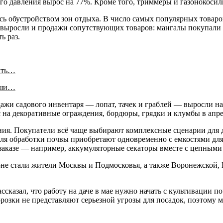
го давления вырос на 77%. Кроме того, триммеры и газонокосилк
ись обустройством зон отдыха. В число самых популярных товар
выросли и продажи сопутствующих товаров: мангалы покупали бо
ь раз.
ать…
аши…
одажи садового инвентаря — лопат, тачек и граблей — выросли н
 на декоративные ограждения, бордюры, грядки и клумбы в апрел
ия. Покупатели всё чаще выбирают комплексные сценарии для да
 для обработки почвы приобретают одновременно с емкостями дл
 заказе — например, аккумуляторные секаторы вместе с цепными
оне стали жители Москвы и Подмосковья, а также Воронежской,
казал, что работу на даче в мае нужно начать с культивации по
розки не представляют серьезной угрозы для посадок, поэтому м