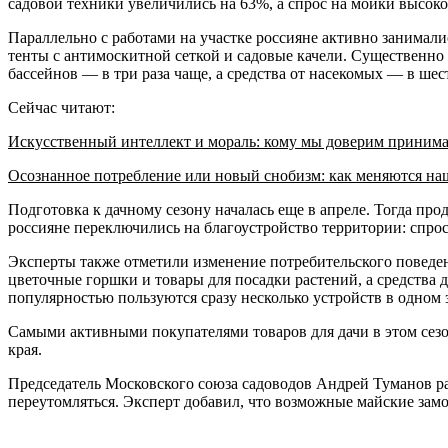
садовой техники увеличились на 63%, а спрос на мойки высоко
Параллельно с работами на участке россияне активно занимал
тенты с антимоскитной сеткой и садовые качели. Существенно 
бассейнов — в три раза чаще, а средства от насекомых — в шест
Сейчас читают:
Искусственный интеллект и мораль: кому мы доверим приним
Осознанное потребление или новый снобизм: как меняются н
Подготовка к дачному сезону началась еще в апреле. Тогда пр
россияне переключились на благоустройство территории: спрос
Эксперты также отметили изменение потребительского поведен
цветочные горшки и товары для посадки растений, а средства
популярностью пользуются сразу несколько устройств в одном
Самыми активными покупателями товаров для дачи в этом сез
края.
Председатель Московского союза садоводов Андрей Туманов расс
переутомляться. Эксперт добавил, что возможные майские замо