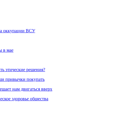
-за оккупации ВСУ
ы в мае
ть этические решения?
аши привычки покупать
ешает нам двигаться вверх
еское здоровье общества