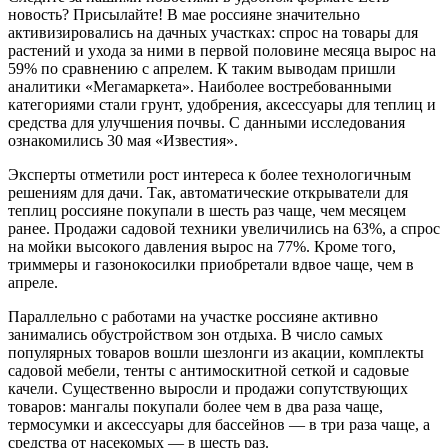
новость? Присылайте! В мае россияне значительно
активизировались на дачных участках: спрос на товары для
растений и ухода за ними в первой половине месяца вырос на
59% по сравнению с апрелем. К таким выводам пришли
аналитики «Мегамаркета». Наиболее востребованными
категориями стали грунт, удобрения, аксессуары для теплиц и
средства для улучшения почвы. С данными исследования
ознакомились 30 мая «Известия».
Эксперты отметили рост интереса к более технологичным
решениям для дачи. Так, автоматические открыватели для
теплиц россияне покупали в шесть раз чаще, чем месяцем
ранее. Продажи садовой техники увеличились на 63%, а спрос
на мойки высокого давления вырос на 77%. Кроме того,
триммеры и газонокосилки приобретали вдвое чаще, чем в
апреле.
Параллельно с работами на участке россияне активно
занимались обустройством зон отдыха. В число самых
популярных товаров вошли шезлонги из акации, комплекты
садовой мебели, тенты с антимоскитной сеткой и садовые
качели. Существенно выросли и продажи сопутствующих
товаров: мангалы покупали более чем в два раза чаще,
термосумки и аксессуары для бассейнов — в три раза чаще, а
средства от насекомых — в шесть раз.