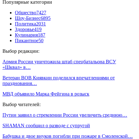
Популярные категории
Общество
7427
Шоу-Бизнес
6895
Политика
2031
Здоровье
419
Кулинария
187
Пикантное
50
Выбор редакции:
Армия России уничтожила штаб спецбатальона ВСУ
«Шквал» в…
Ветеран ВОВ Киявкин поделился впечатлениями от
празднования…
МВД объявило Марка Фейгина в розыск
Выбор читателей:
Путин заявил о стремлении России увеличить среднюю…
SHAMAN сообщил о разводе с супругой
Бабушка и двое внуков погибли при пожаре в Смоленской…