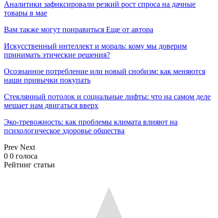
Аналитики зафиксировали резкий рост спроса на дачные
товары в мае
Вам также могут понравиться
Еще от автора
Искусственный интеллект и мораль: кому мы доверим
принимать этические решения?
Осознанное потребление или новый снобизм: как меняются
наши привычки покупать
Стеклянный потолок и социальные лифты: что на самом деле
мешает нам двигаться вверх
Эко-тревожность: как проблемы климата влияют на
психологическое здоровье общества
Prev
Next
0
0
голоса
Рейтинг статьи