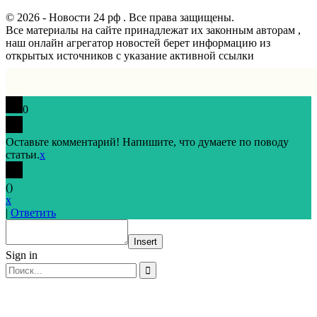
© 2026 - Новости 24 рф . Все права защищены.
Все материалы на сайте принадлежат их законным авторам ,
наш онлайн агрегатор новостей берет информацию из
открытых источников с указание активной ссылки
0
Оставьте комментарий! Напишите, что думаете по поводу
статьи.
x
(
)
x
|
Ответить
Insert
Sign in