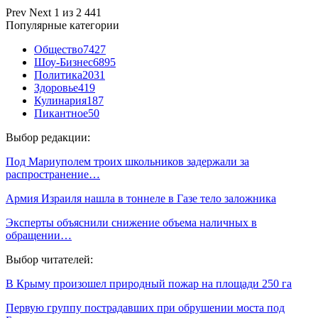
Prev
Next
1 из 2 441
Популярные категории
Общество
7427
Шоу-Бизнес
6895
Политика
2031
Здоровье
419
Кулинария
187
Пикантное
50
Выбор редакции:
Под Мариуполем троих школьников задержали за
распространение…
Армия Израиля нашла в тоннеле в Газе тело заложника
Эксперты объяснили снижение объема наличных в
обращении…
Выбор читателей:
В Крыму произошел природный пожар на площади 250 га
Первую группу пострадавших при обрушении моста под