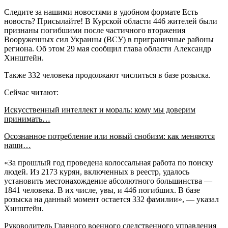
Следите за нашими новостями в удобном формате Есть
новость? Присылайте! В Курской области 446 жителей были
признаны погибшими после частичного вторжения
Вооруженных сил Украины (ВСУ) в приграничные районы
региона. Об этом 29 мая сообщил глава области Александр
Хинштейн.
Также 332 человека продолжают числиться в базе розыска.
Сейчас читают:
Искусственный интеллект и мораль: кому мы доверим
принимать…
Осознанное потребление или новый снобизм: как меняются
наши…
«За прошлый год проведена колоссальная работа по поиску
людей. Из 2173 курян, включенных в реестр, удалось
установить местонахождение абсолютного большинства —
1841 человека. В их числе, увы, и 446 погибших. В базе
розыска на данный момент остается 332 фамилии», — указал
Хинштейн.
Руководитель Главного военного следственного управления