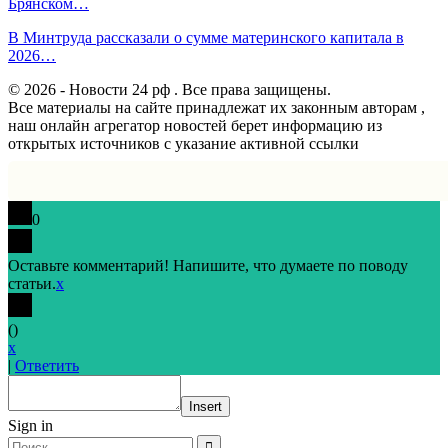
Брянском…
В Минтруда рассказали о сумме материнского капитала в
2026…
© 2026 - Новости 24 рф . Все права защищены.
Все материалы на сайте принадлежат их законным авторам ,
наш онлайн агрегатор новостей берет информацию из
открытых источников с указание активной ссылки
0
Оставьте комментарий! Напишите, что думаете по поводу
статьи.
x
(
)
x
|
Ответить
Insert
Sign in