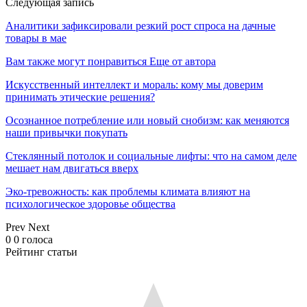
Следующая запись
Аналитики зафиксировали резкий рост спроса на дачные
товары в мае
Вам также могут понравиться
Еще от автора
Искусственный интеллект и мораль: кому мы доверим
принимать этические решения?
Осознанное потребление или новый снобизм: как меняются
наши привычки покупать
Стеклянный потолок и социальные лифты: что на самом деле
мешает нам двигаться вверх
Эко-тревожность: как проблемы климата влияют на
психологическое здоровье общества
Prev
Next
0
0
голоса
Рейтинг статьи