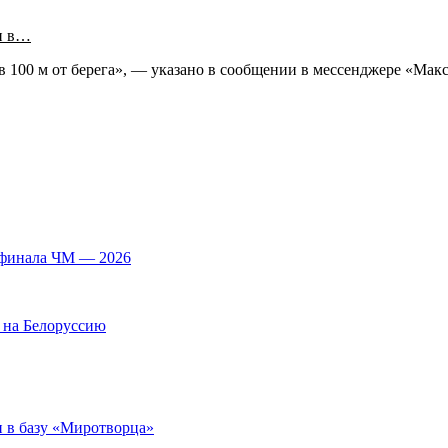
и в…
100 м от берега», — указано в сообщении в мессенджере «Макс
 финала ЧМ — 2026
 на Белоруссию
 в базу «Миротворца»