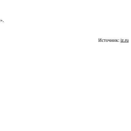
».
Источник:
iz.ru