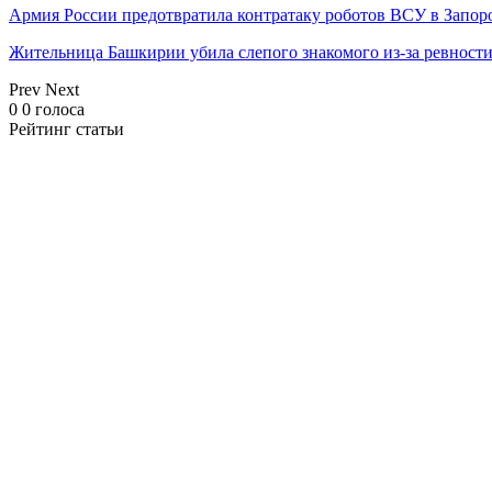
Армия России предотвратила контратаку роботов ВСУ в Запор
Жительница Башкирии убила слепого знакомого из-за ревност
Prev
Next
0
0
голоса
Рейтинг статьи