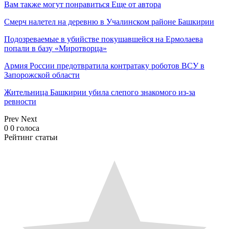
Вам также могут понравиться
Еще от автора
Смерч налетел на деревню в Учалинском районе Башкирии
Подозреваемые в убийстве покушавшейся на Ермолаева
попали в базу «Миротворца»
Армия России предотвратила контратаку роботов ВСУ в
Запорожской области
Жительница Башкирии убила слепого знакомого из-за
ревности
Prev
Next
0
0
голоса
Рейтинг статьи