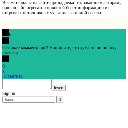
Все материалы на сайте принадлежат их законным авторам ,
наш онлайн агрегатор новостей берет информацию из
открытых источников с указание активной ссылки
0
Оставьте комментарий! Напишите, что думаете по поводу
статьи.
x
(
)
x
|
Ответить
Insert
Sign in