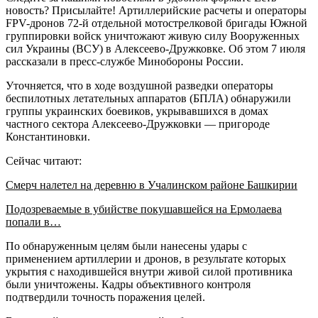
новость? Присылайте! Артиллерийские расчеты и операторы
FPV-дронов 72-й отдельной мотострелковой бригады Южной
группировки войск уничтожают живую силу Вооруженных
сил Украины (ВСУ) в Алексеево-Дружковке. Об этом 7 июля
рассказали в пресс-службе Минобороны России.
Уточняется, что в ходе воздушной разведки операторы
беспилотных летательных аппаратов (БПЛА) обнаружили
группы украинских боевиков, укрывавшихся в домах
частного сектора Алексеево-Дружковки — пригороде
Константиновки.
Сейчас читают:
Смерч налетел на деревню в Учалинском районе Башкирии
Подозреваемые в убийстве покушавшейся на Ермолаева
попали в…
По обнаруженным целям были нанесены удары с
применением артиллерии и дронов, в результате которых
укрытия с находившейся внутри живой силой противника
были уничтожены. Кадры объективного контроля
подтвердили точность поражения целей.