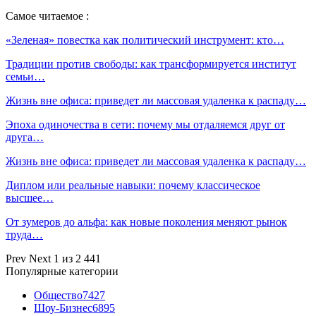
Самое читаемое :
«Зеленая» повестка как политический инструмент: кто…
Традиции против свободы: как трансформируется институт
семьи…
Жизнь вне офиса: приведет ли массовая удаленка к распаду…
Эпоха одиночества в сети: почему мы отдаляемся друг от
друга…
Жизнь вне офиса: приведет ли массовая удаленка к распаду…
Диплом или реальные навыки: почему классическое
высшее…
От зумеров до альфа: как новые поколения меняют рынок
труда…
Prev
Next
1 из 2 441
Популярные категории
Общество
7427
Шоу-Бизнес
6895