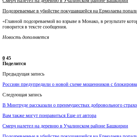
Смерч налетел на деревню в Учалинском районе Башкирии
Подозреваемые в убийстве покушавшейся на Ермолаева попал
«Главной подозреваемой во взрыве в Монако, в результате кот
говорится в тексте сообщения.
Новость дополняется
0
45
Поделится
Предыдущая запись
Россиян предупредили о новой схеме мошенников с блокиров
Следующая запись
В Минтруде рассказали о преимуществах добровольного страхо
Вам также могут понравиться
Еще от автора
Смерч налетел на деревню в Учалинском районе Башкирии
Подозреваемые в убийстве покушавшейся на Ермолаева попали