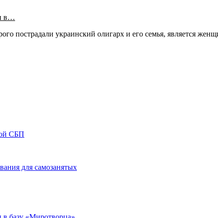
и в…
орого пострадали украинский олигарх и его семья, является же
кой СБП
вания для самозанятых
 в базу «Миротворца»