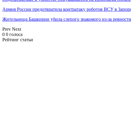
Армия России предотвратила контратаку роботов ВСУ в Запор
Жительница Башкирии убила слепого знакомого из-за ревност
Prev
Next
0
0
голоса
Рейтинг статьи