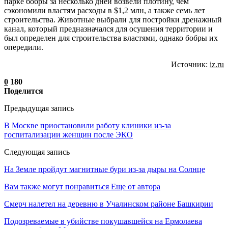
парке бобры за несколько дней возвели плотину, чем
сэкономили властям расходы в $1,2 млн, а также семь лет
строительства. Животные выбрали для постройки дренажный
канал, который предназначался для осушения территории и
был определен для строительства властями, однако бобры их
опередили.
Источник:
iz.ru
0
180
Поделится
Предыдущая запись
В Москве приостановили работу клиники из-за
госпитализации женщин после ЭКО
Следующая запись
На Земле пройдут магнитные бури из-за дыры на Солнце
Вам также могут понравиться
Еще от автора
Смерч налетел на деревню в Учалинском районе Башкирии
Подозреваемые в убийстве покушавшейся на Ермолаева