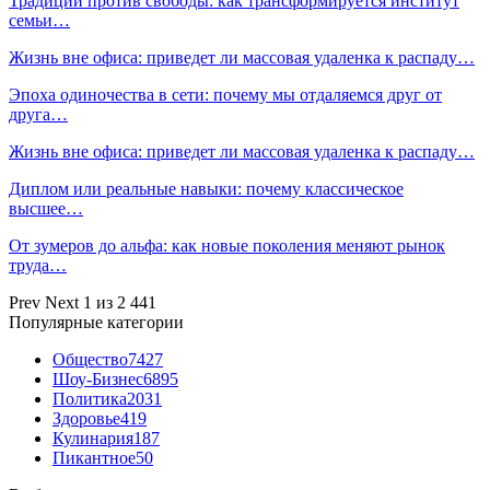
Традиции против свободы: как трансформируется институт
семьи…
Жизнь вне офиса: приведет ли массовая удаленка к распаду…
Эпоха одиночества в сети: почему мы отдаляемся друг от
друга…
Жизнь вне офиса: приведет ли массовая удаленка к распаду…
Диплом или реальные навыки: почему классическое
высшее…
От зумеров до альфа: как новые поколения меняют рынок
труда…
Prev
Next
1 из 2 441
Популярные категории
Общество
7427
Шоу-Бизнес
6895
Политика
2031
Здоровье
419
Кулинария
187
Пикантное
50