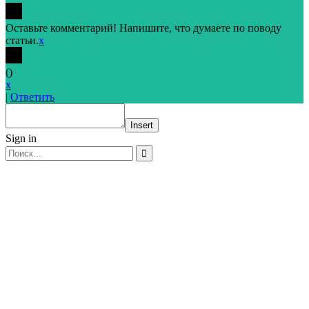
Оставьте комментарий! Напишите, что думаете по поводу
статьи.
x
(
)
x
|
Ответить
Insert
Sign in