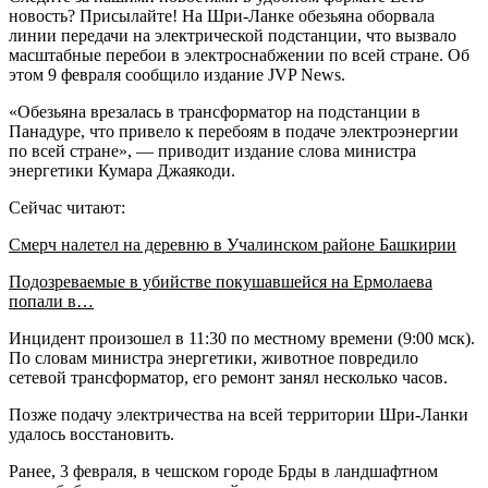
новость? Присылайте! На Шри-Ланке обезьяна оборвала
линии передачи на электрической подстанции, что вызвало
масштабные перебои в электроснабжении по всей стране. Об
этом 9 февраля сообщило издание JVP News.
«Обезьяна врезалась в трансформатор на подстанции в
Панадуре, что привело к перебоям в подаче электроэнергии
по всей стране», — приводит издание слова министра
энергетики Кумара Джаякоди.
Сейчас читают:
Смерч налетел на деревню в Учалинском районе Башкирии
Подозреваемые в убийстве покушавшейся на Ермолаева
попали в…
Инцидент произошел в 11:30 по местному времени (9:00 мск).
По словам министра энергетики, животное повредило
сетевой трансформатор, его ремонт занял несколько часов.
Позже подачу электричества на всей территории Шри-Ланки
удалось восстановить.
Ранее, 3 февраля, в чешском городе Брды в ландшафтном