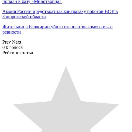
попали в базу «Миротворца»
Армия России предотвратила контратаку роботов ВСУ в
Запорожской области
Жительница Башкирии убила слепого знакомого из-за
ревности
Prev
Next
0
0
голоса
Рейтинг статьи