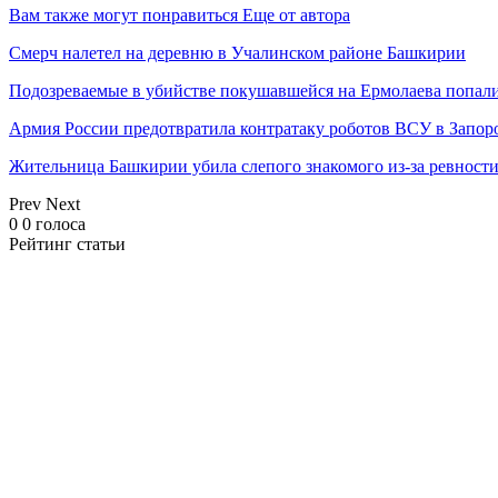
Вам также могут понравиться
Еще от автора
Смерч налетел на деревню в Учалинском районе Башкирии
Подозреваемые в убийстве покушавшейся на Ермолаева попали
Армия России предотвратила контратаку роботов ВСУ в Запор
Жительница Башкирии убила слепого знакомого из-за ревност
Prev
Next
0
0
голоса
Рейтинг статьи