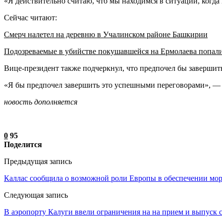
«Я действительно считаю, что мы находимся в ситуации, когда
Сейчас читают:
Смерч налетел на деревню в Учалинском районе Башкирии
Подозреваемые в убийстве покушавшейся на Ермолаева попал
Вице-президент также подчеркнул, что предпочел бы заверши
«Я бы предпочел завершить это успешными переговорами», — 
новость дополняется
0
95
Поделится
Предыдущая запись
Каллас сообщила о возможной роли Европы в обеспечении мор
Следующая запись
В аэропорту Калуги ввели ограничения на на прием и выпуск 