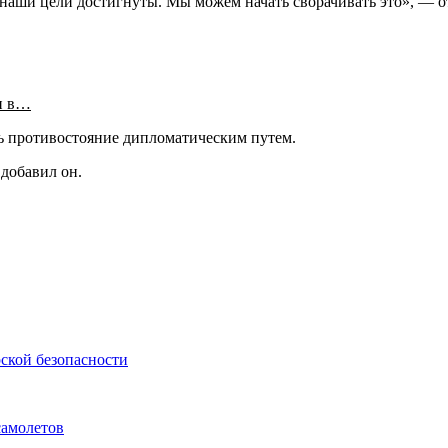
 наши цели достигнуты. Мы можем начать сворачивать это», — о
и в…
ть противостояние дипломатическим путем.
добавил он.
ской безопасности
самолетов