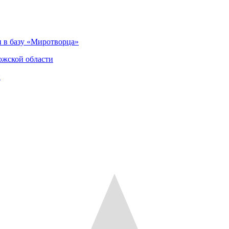
 в базу «Миротворца»
ожской области
и