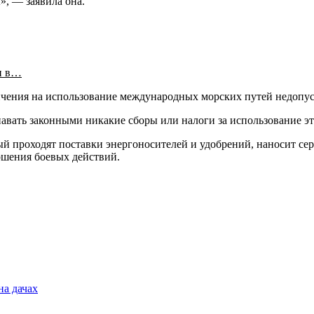
, — заявила она.
и в…
ичения на использование международных морских путей недопу
вать законными никакие сборы или налоги за использование эт
ый проходят поставки энергоносителей и удобрений, наносит се
ершения боевых действий.
на дачах