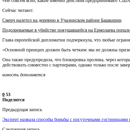
«Не совсем ясно, какие именно действия предпринимают США»
Сейчас читают:
Смерч налетел на деревню в Учалинском районе Башкирии
Подозреваемые в убийстве покушавшейся на Ермолаева попал
Глава европейской дипломатии подчеркнула, что любые огран
«Основной принцип должен быть четким: мы не должны призна
Она также предупредила, что блокировка пролива, через котор
действовать совместно с партнерами, однако только после зав
новость дополняется
0
53
Поделится
Предыдущая запись
Эксперт назвала способы борьбы с посуточными гостиницами 
Следующая запись