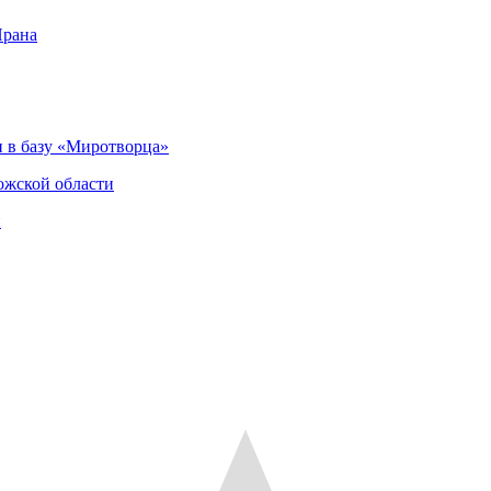
Ирана
 в базу «Миротворца»
ожской области
и