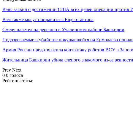
Вэнс заявил о достижении США всех целей операции против 
Вам также могут понравиться
Еще от автора
Смерч налетел на деревню в Учалинском районе Башкирии
Подозреваемые в убийстве покушавшейся на Ермолаева попали
Армия России предотвратила контратаку роботов ВСУ в Запор
Жительница Башкирии убила слепого знакомого из-за ревност
Prev
Next
0
0
голоса
Рейтинг статьи