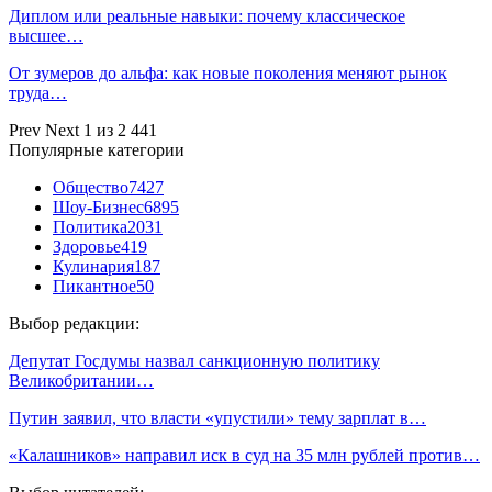
Диплом или реальные навыки: почему классическое
высшее…
От зумеров до альфа: как новые поколения меняют рынок
труда…
Prev
Next
1 из 2 441
Популярные категории
Общество
7427
Шоу-Бизнес
6895
Политика
2031
Здоровье
419
Кулинария
187
Пикантное
50
Выбор редакции:
Депутат Госдумы назвал санкционную политику
Великобритании…
Путин заявил, что власти «упустили» тему зарплат в…
«Калашников» направил иск в суд на 35 млн рублей против…