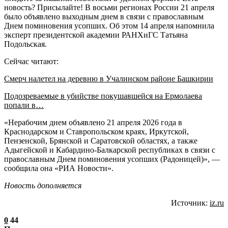
новость? Присылайте! В восьми регионах России 21 апреля
было объявлено выходным днем в связи с православным
Днем поминовения усопших. Об этом 14 апреля напомнила
эксперт президентской академии РАНХиГС Татьяна
Подольская.
Сейчас читают:
Смерч налетел на деревню в Учалинском районе Башкирии
Подозреваемые в убийстве покушавшейся на Ермолаева
попали в…
«Нерабочим днем объявлено 21 апреля 2026 года в
Краснодарском и Ставропольском краях, Иркутской,
Пензенской, Брянской и Саратовской областях, а также
Адыгейской и Кабардино-Балкарской республиках в связи с
православным Днем поминовения усопших (Радоницей)», —
сообщила она «РИА Новости».
Новость дополняется
Источник:
iz.ru
0
44