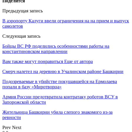
Поделится
Предыдущая запись
В аэропорту Калуги ввели ограничения на на прием и выпуск
самолетов
Следующая запись
Бойцы ВС РФ поделились особенностями работы на
константиновском направлении
Вам также могут понравиться
Еще от автора
Смерч налетел на деревню в Учалинском районе Башкирии
Подозреваемые в убийстве покушавшейся на Ермолаева
попали в базу «Миротворца»
Армия России предотвратила контратаку роботов ВСУ в
Запорожской области
Жительница Башкирии убила слепого знакомого из-за
ревности
Prev
Next