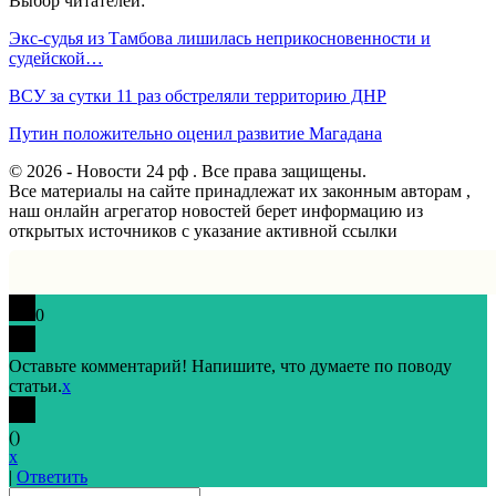
Выбор читателей:
Экс-судья из Тамбова лишилась неприкосновенности и
судейской…
ВСУ за сутки 11 раз обстреляли территорию ДНР
Путин положительно оценил развитие Магадана
© 2026 - Новости 24 рф . Все права защищены.
Все материалы на сайте принадлежат их законным авторам ,
наш онлайн агрегатор новостей берет информацию из
открытых источников с указание активной ссылки
0
Оставьте комментарий! Напишите, что думаете по поводу
статьи.
x
(
)
x
|
Ответить